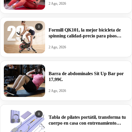
13,49€.
2 Ago, 2026
0
Formill QK101, la mejor bicicleta de
spinning calidad-precio para pisos
pequeños por 89,10€.
2 Ago, 2026
0
Barra de abdominales Sit Up Bar por
17,99€.
2 Ago, 2026
0
Tabla de pilates portátil, transforma tu
cuerpo en casa con entrenamiento
integral por 24,87€.