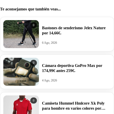
Te aconsejamos que también veas...
0
Bastones de senderismo Jelex Nature
por 14,66€.
6 Ago, 2026
0
Cámara deportiva GoPro Max por
174,99€ antes 259€.
4 Ago, 2026
0
Camiseta Hummel Hmlcore Xk Poly
para hombre en varios colores por
11,23€ antes 24,95€.