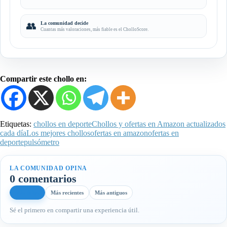
👥
La comunidad decide
Cuantas más valoraciones, más fiable es el CholloScore.
Compartir este chollo en:
Etiquetas:
chollos en deporte
Chollos y ofertas en Amazon actualizados
cada día
Los mejores chollos
ofertas en amazon
ofertas en
deporte
pulsómetro
LA COMUNIDAD OPINA
0 comentarios
Más útiles
Más recientes
Más antiguos
Sé el primero en compartir una experiencia útil.