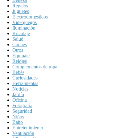
Belleza
Regalos
Juguetes
Electrodomésticos
Videojuegos
Iluminación
Bricolaje
Salud
Coches
Otros
Equipaje
Relojes
Complementos de ropa
Bebés
Curiosidades
Herramientas
Noticias
Jardín
Oficina
Fotografía
Seguridad
Niños
Baño
Entretenimiento
Ventilación