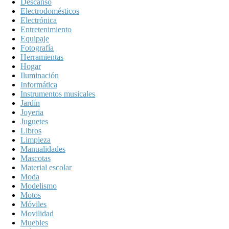
Descanso
Electrodomésticos
Electrónica
Entretenimiento
Equipaje
Fotografía
Herramientas
Hogar
Iluminación
Informática
Instrumentos musicales
Jardín
Joyeria
Juguetes
Libros
Limpieza
Manualidades
Mascotas
Material escolar
Moda
Modelismo
Motos
Móviles
Movilidad
Muebles