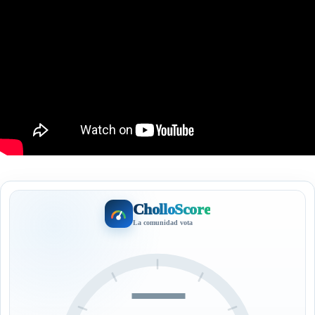
CholloScore
La comunidad vota
—