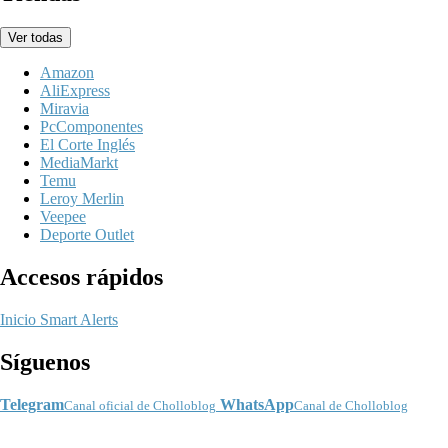
Ver todas
Amazon
AliExpress
Miravia
PcComponentes
El Corte Inglés
MediaMarkt
Temu
Leroy Merlin
Veepee
Deporte Outlet
Accesos rápidos
Inicio
Smart Alerts
Síguenos
Telegram
WhatsApp
Canal oficial de Cholloblog
Canal de Cholloblog