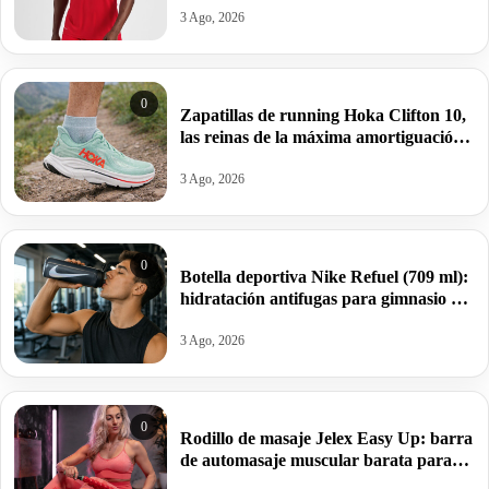
3 Ago, 2026
0
Zapatillas de running Hoka Clifton 10,
las reinas de la máxima amortiguación
por 95,99€ antes 159,99€.
3 Ago, 2026
0
Botella deportiva Nike Refuel (709 ml):
hidratación antifugas para gimnasio y
deporte por 10€ antes 20€.
3 Ago, 2026
0
Rodillo de masaje Jelex Easy Up: barra
de automasaje muscular barata para
aliviar tensiones y sobrecargas por