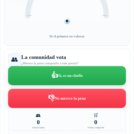
Sé el primero en valorar
La comunidad vota
👥
¿Merece la pena comprarlo a este precio?
👍
Sí, es un chollo
👎
No merece la pena
👥
🛒
0
0
valoraciones
lo han comprado