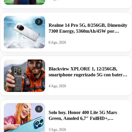
2
Realme 14 Pro 5G, 8/256GB, Dimensity
7300 Energy, 5360mAh/45W por
214,90€.
6 Ago, 2026
0
Blackview XPLORE 1, 12/256GB,
smartphone rugerizado 5G con batería
de 20.000mAh y Android 15 por
216,95€.
4 Ago, 2026
0
Solo hoy. Honor 400 Lite 5G Mars
Green, Amoled 6,7″ FullHD+,
8/256GB, Android 15, 5230mAh/35W
por 168,20€.
3 Ago, 2026