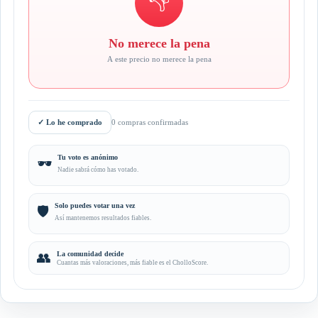
👎
No merece la pena
A este precio no merece la pena
✓
Lo he comprado
0 compras confirmadas
Tu voto es anónimo
🕶️
Nadie sabrá cómo has votado.
Solo puedes votar una vez
🛡️
Así mantenemos resultados fiables.
👥
La comunidad decide
Cuantas más valoraciones, más fiable es el CholloScore.