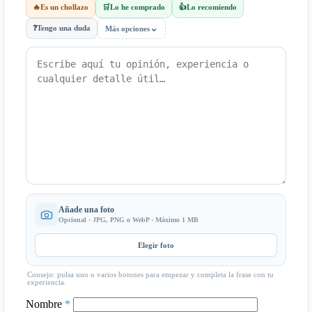
🔥
Es un chollazo
🛒
Lo he comprado
👍
Lo recomiendo
⌄
❓
Tengo una duda
Más opciones
Añade una foto
Opcional · JPG, PNG o WebP · Máximo 1 MB
Elegir foto
Consejo: pulsa uno o varios botones para empezar y completa la frase con tu
experiencia.
Nombre
*