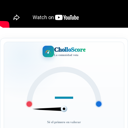
CholloScore
La comunidad vota
—
Sé el primero en valorar