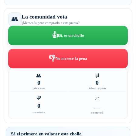
La comunidad vota
👥
¿Merece la pena comprarlo a este precio?
👍
Sí, es un chollo
👎
No merece la pena
👥
🛒
0
0
valoraciones
lo han comprado
💬
📈
0
—
comentarios
lo compraría
Sé el primero en valorar este chollo