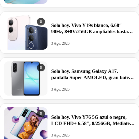
0
Solo hoy. Vivo Y19s blanco, 6.68″
90Hz, 8+8V/256GB ampliables hasta
1TB, Unisoc T612, Android 14,
5150mAh/44W por 84,91€.
3 Ago, 2026
0
Solo hoy. Samsung Galaxy A17,
pantalla Super AMOLED, gran batería
y potencia equilibrada por 130,89€
antes 199,99€.
3 Ago, 2026
0
Solo hoy. Vivo Y76 5G azul o negro,
LCD FHD+ 6.58″, 8/256GB, Mediatek
Dimensity 700, 4100mAh/44W por
92,90€.
3 Ago, 2026