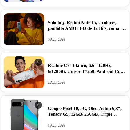
0
Solo hoy. Redmi Note 15, 2 colores,
pantalla AMOLED de 12 Bits, cámara
de 108 MP y batería extrema de
6000mAh por 140,97€.
3 Ago, 2026
0
Realme C71 blanco, 6.6″ 120Hz,
6/128GB, Unisoc T7250, Android 15,
6300mAh/45W por 88€.
2 Ago, 2026
0
Google Pixel 10, 5G, Oled Actua 6,3″,
Tensor G5, 12GB/ 256GB, Triple
cámara; 128GB.
1 Ago, 2026