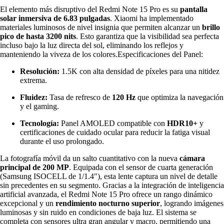
El elemento más disruptivo del Redmi Note 15 Pro es su
pantalla
solar inmersiva de 6.83 pulgadas
.
Xiaomi ha implementado
materiales luminosos de nivel insignia que permiten alcanzar un
brillo
pico de hasta 3200 nits
.
Esto garantiza que la visibilidad sea perfecta
incluso bajo la luz directa del sol, eliminando los reflejos y
manteniendo la viveza de los colores.Especificaciones del Panel:
Resolución:
1.5K con alta densidad de píxeles para una nitidez
extrema.
Fluidez:
Tasa de refresco de
120 Hz
que optimiza la navegación
y el gaming.
Tecnología:
Panel AMOLED compatible con
HDR10+
y
certificaciones de cuidado ocular para reducir la fatiga visual
durante el uso prolongado.
La fotografía móvil da un salto cuantitativo con la nueva
cámara
principal de 200 MP
. Equipada con el sensor de cuarta generación
(Samsung ISOCELL de 1/1.4″), esta lente captura un nivel de detalle
sin precedentes en su segmento.
Gracias a la integración de inteligencia
artificial avanzada, el Redmi Note 15 Pro ofrece un rango dinámico
excepcional y un
rendimiento nocturno superior
, logrando imágenes
luminosas y sin ruido en condiciones de baja luz.
El sistema se
completa con sensores ultra gran angular y macro, permitiendo una