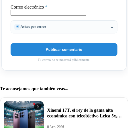
Correo electrónico
*
Avisos por correo
Tu correo no se mostrará públicamente.
Te aconsejamos que también veas...
0
Xiaomi 17T, el rey de la gama alta
económica con teleobjetivo Leica 5x,
pantalla inteligente a 120Hz y potencia
Dimensity 8500-Ultra por 649,99€.
8 Ago, 2026