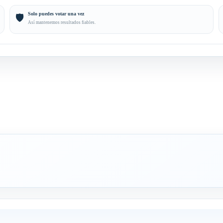
Solo puedes votar una vez
🛡️
Así mantenemos resultados fiables.