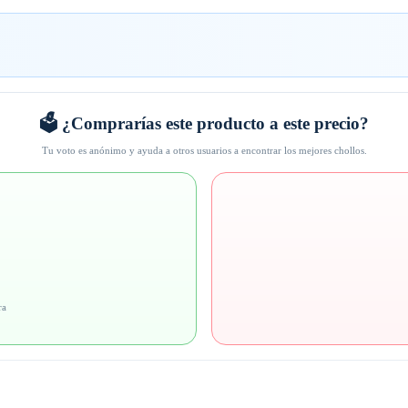
🗳️ ¿Comprarías este producto a este precio?
Tu voto es anónimo y ayuda a otros usuarios a encontrar los mejores chollos.
ra