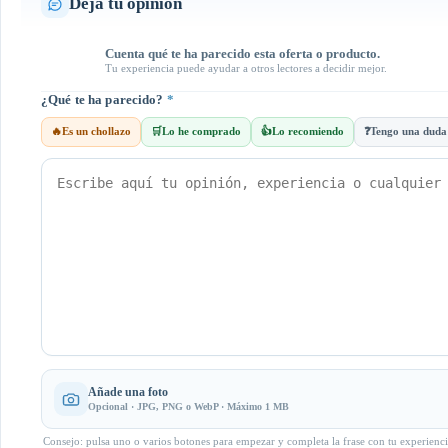
Deja tu opinión
Cuenta qué te ha parecido esta oferta o producto.
Tu experiencia puede ayudar a otros lectores a decidir mejor.
¿Qué te ha parecido?
*
🔥
Es un chollazo
🛒
Lo he comprado
👍
Lo recomiendo
❓
Tengo una duda
Añade una foto
Opcional · JPG, PNG o WebP · Máximo 1 MB
Consejo: pulsa uno o varios botones para empezar y completa la frase con tu experienci