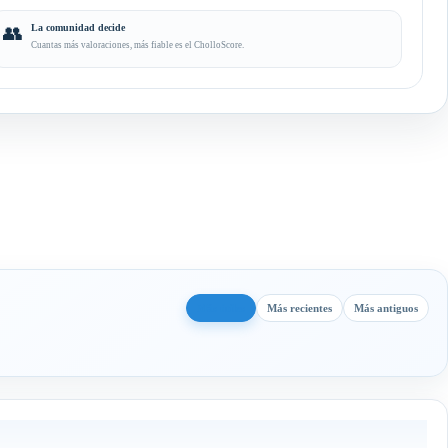
👥
La comunidad decide
Cuantas más valoraciones, más fiable es el CholloScore.
Más útiles
Más recientes
Más antiguos