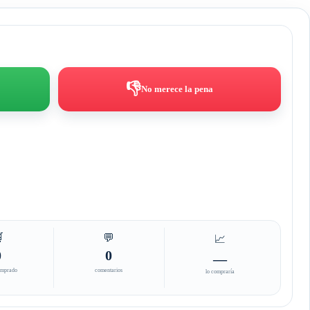
👎
No merece la pena

💬
📈
0
0
—
omprado
comentarios
lo compraría