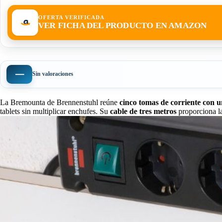
OFERTA VERIFICADA
VER FICHA DEL PRODUCTO EN AMAZON
—
Sin valoraciones
La Bremounta de Brennenstuhl reúne
cinco tomas de corriente con
tablets sin multiplicar enchufes. Su
cable de tres metros
proporciona la