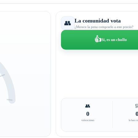
La comunidad vota
👥
¿Merece la pena comprarlo a este precio?
👍
Sí, es un chollo
👥

0
valoraciones
lo han c