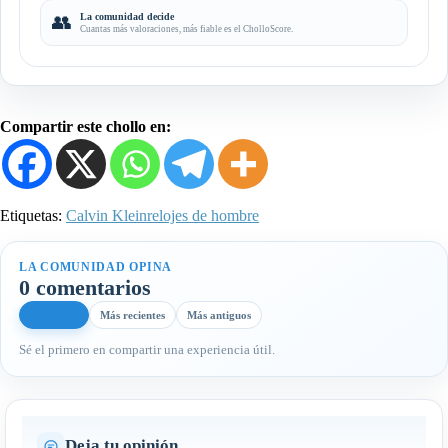
👥
La comunidad decide
Cuantas más valoraciones, más fiable es el CholloScore.
Compartir este chollo en:
Etiquetas:
Calvin Klein
relojes de hombre
LA COMUNIDAD OPINA
0 comentarios
Más útiles
Más recientes
Más antiguos
Sé el primero en compartir una experiencia útil.
Deja tu opinión