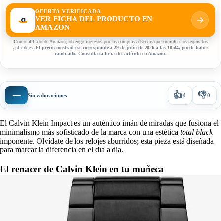
OFERTA VERIFICADA
VER FICHA DEL PRODUCTO EN
AMAZON
Como afiliado de Amazon, obtengo ingresos por las compras adscritas que cumplen los requisitos
aplicables.
El precio mostrado se corresponde a 29 de julio de 2026 a las 10:44, puede haber
cambiado. Consulta la ficha del artículo en Amazon.
👍
👎
—
Sin valoraciones
0
0
El Calvin Klein Impact es un auténtico imán de miradas que fusiona el
minimalismo más sofisticado de la marca con una estética
total black
imponente. Olvídate de los relojes aburridos; esta pieza está diseñada
para marcar la diferencia en el día a día.
El renacer de Calvin Klein en tu muñeca