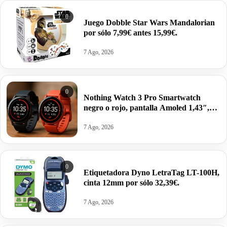
0
Juego Dobble Star Wars Mandalorian
por sólo 7,99€ antes 15,99€.
7 Ago, 2026
0
Nothing Watch 3 Pro Smartwatch
negro o rojo, pantalla Amoled 1,43″,
GPS doble banda, Monitorización
corporal, autonomía 13 días por 62,52€
7 Ago, 2026
antes 99,00€.
0
Etiquetadora Dyno LetraTag LT-100H,
cinta 12mm por sólo 32,39€.
7 Ago, 2026