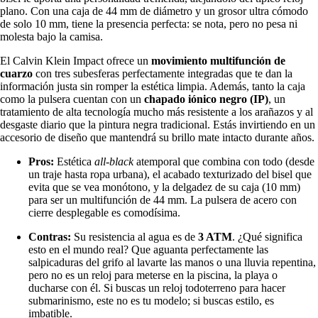
plano. Con una caja de 44 mm de diámetro y un grosor ultra cómodo
de solo 10 mm, tiene la presencia perfecta: se nota, pero no pesa ni
molesta bajo la camisa.
El Calvin Klein Impact ofrece un
movimiento multifunción de
cuarzo
con tres subesferas perfectamente integradas que te dan la
información justa sin romper la estética limpia. Además, tanto la caja
como la pulsera cuentan con un
chapado iónico negro (IP)
, un
tratamiento de alta tecnología mucho más resistente a los arañazos y al
desgaste diario que la pintura negra tradicional. Estás invirtiendo en un
accesorio de diseño que mantendrá su brillo mate intacto durante años.
Pros:
Estética
all-black
atemporal que combina con todo (desde
un traje hasta ropa urbana), el acabado texturizado del bisel que
evita que se vea monótono, y la delgadez de su caja (10 mm)
para ser un multifunción de 44 mm. La pulsera de acero con
cierre desplegable es comodísima.
Contras:
Su resistencia al agua es de
3 ATM
. ¿Qué significa
esto en el mundo real? Que aguanta perfectamente las
salpicaduras del grifo al lavarte las manos o una lluvia repentina,
pero no es un reloj para meterse en la piscina, la playa o
ducharse con él. Si buscas un reloj todoterreno para hacer
submarinismo, este no es tu modelo; si buscas estilo, es
imbatible.