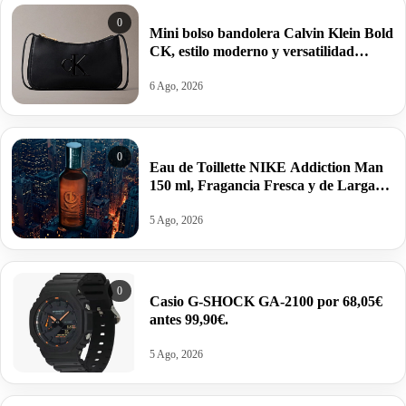
0
Mini bolso bandolera Calvin Klein Bold
CK, estilo moderno y versatilidad
estructurada por 34,95€ antes 69,88€.
6 Ago, 2026
0
Eau de Toillette NIKE Addiction Man
150 ml, Fragancia Fresca y de Larga
Duración por 10,25€ antes 15,95€.
5 Ago, 2026
0
Casio G-SHOCK GA-2100 por 68,05€
antes 99,90€.
5 Ago, 2026