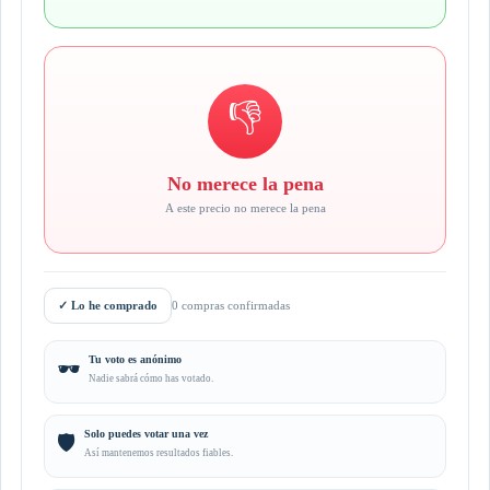
👎
No merece la pena
A este precio no merece la pena
✓
Lo he comprado
0 compras confirmadas
Tu voto es anónimo
🕶️
Nadie sabrá cómo has votado.
Solo puedes votar una vez
🛡️
Así mantenemos resultados fiables.