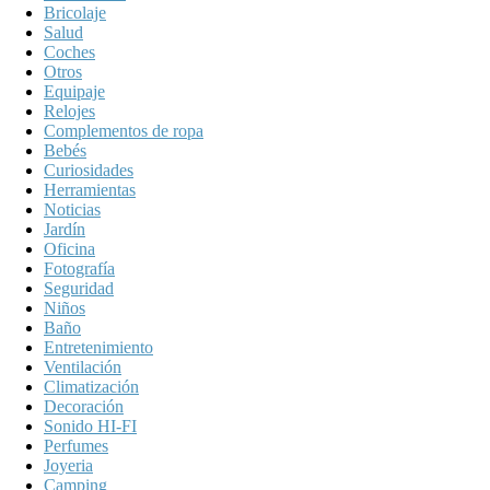
Bricolaje
Salud
Coches
Otros
Equipaje
Relojes
Complementos de ropa
Bebés
Curiosidades
Herramientas
Noticias
Jardín
Oficina
Fotografía
Seguridad
Niños
Baño
Entretenimiento
Ventilación
Climatización
Decoración
Sonido HI-FI
Perfumes
Joyeria
Camping