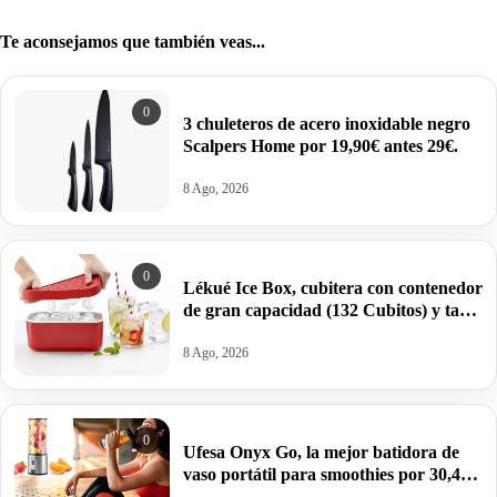
Te aconsejamos que también veas...
0
3 chuleteros de acero inoxidable negro
Scalpers Home por 19,90€ antes 29€.
8 Ago, 2026
0
Lékué Ice Box, cubitera con contenedor
de gran capacidad (132 Cubitos) y tapa
de silicona por 19,16€.
8 Ago, 2026
0
Ufesa Onyx Go, la mejor batidora de
vaso portátil para smoothies por 30,41€
antes 44,99€.