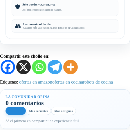
Solo puedes votar una vez
🛡️
Así mantenemos resultados fiables.
👥
La comunidad decide
Cuantas más valoraciones, más fiable es el CholloScore.
Compartir este chollo en:
Etiquetas:
ofertas en amazon
ofertas en cocina
robots de cocina
LA COMUNIDAD OPINA
0 comentarios
Más útiles
Más recientes
Más antiguos
Sé el primero en compartir una experiencia útil.