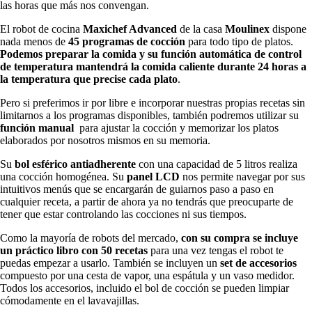
las horas que más nos convengan.
El robot de cocina
Maxichef Advanced
de la casa
Moulinex
dispone
nada menos de
45 programas de cocción
para todo tipo de platos.
Podemos preparar la comida y su función automática de control
de temperatura mantendrá la comida caliente durante 24 horas a
la temperatura que precise cada plato
.
Pero si preferimos ir por libre e incorporar nuestras propias recetas sin
limitarnos a los programas disponibles, también podremos utilizar su
función manual
para ajustar la cocción y memorizar los platos
elaborados por nosotros mismos en su memoria.
Su
bol esférico antiadherente
con una capacidad de 5 litros realiza
una cocción homogénea. Su
panel LCD
nos permite navegar por sus
intuitivos menús que se encargarán de guiarnos paso a paso en
cualquier receta, a partir de ahora ya no tendrás que preocuparte de
tener que estar controlando las cocciones ni sus tiempos.
Como la mayoría de robots del mercado,
con su compra se incluye
un práctico libro con 50 recetas
para una vez tengas el robot te
puedas empezar a usarlo. También se incluyen un
set de accesorios
compuesto por una cesta de vapor, una espátula y un vaso medidor.
Todos los accesorios, incluido el bol de cocción se pueden limpiar
cómodamente en el lavavajillas.