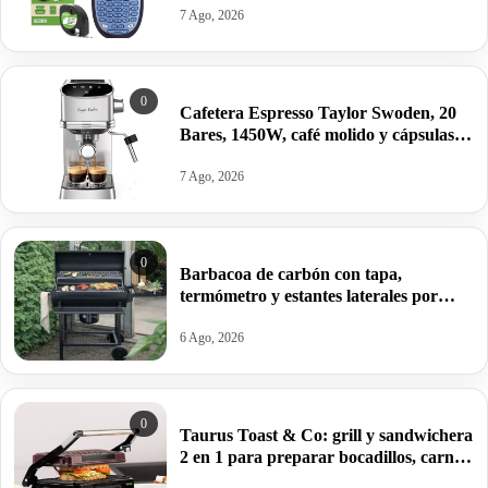
7 Ago, 2026
0
Cafetera Espresso Taylor Swoden, 20
Bares, 1450W, café molido y cápsulas
por 76,28€.
7 Ago, 2026
0
Barbacoa de carbón con tapa,
termómetro y estantes laterales por
99,09€ antes 150,64€.
6 Ago, 2026
0
Taurus Toast & Co: grill y sandwichera
2 en 1 para preparar bocadillos, carnes
y verduras por 32€.