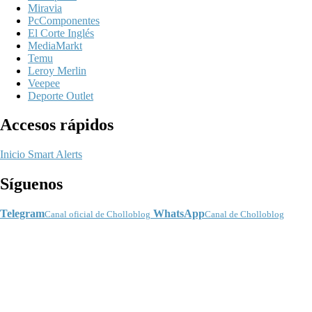
Miravia
PcComponentes
El Corte Inglés
MediaMarkt
Temu
Leroy Merlin
Veepee
Deporte Outlet
Accesos rápidos
Inicio
Smart Alerts
Síguenos
Telegram
WhatsApp
Canal oficial de Cholloblog
Canal de Cholloblog