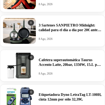
8 Ago, 2026
0
3 Sartenes SANPIETRO Midnight:
calidad para el día a día por 20€ antes
39,99€.
8 Ago, 2026
0
Cafetera superautomática Taurus
Accento Latte, 20bar, 1350W, 15.L por
260,72€ antes 329€.
8 Ago, 2026
0
Etiquetadora Dyno LetraTag LT-100H,
cinta 12mm por sólo 32,39€.