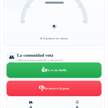
—
Sé el primero en valorar
La comunidad vota
👥
¿Merece la pena comprarlo a este precio?
👍
Sí, es un chollo
👎
No merece la pena
👥
🛒
0
0