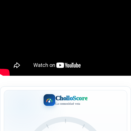
CholloScore
La comunidad vota