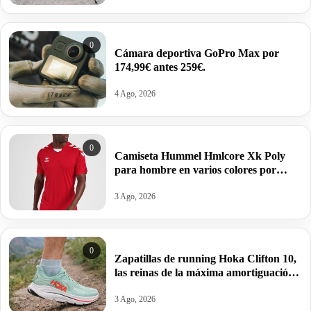
0
Cámara deportiva GoPro Max por
174,99€ antes 259€.
4 Ago, 2026
0
Camiseta Hummel Hmlcore Xk Poly
para hombre en varios colores por
11,23€ antes 24,95€.
3 Ago, 2026
0
Zapatillas de running Hoka Clifton 10,
las reinas de la máxima amortiguación
por 95,99€ antes 159,99€.
3 Ago, 2026