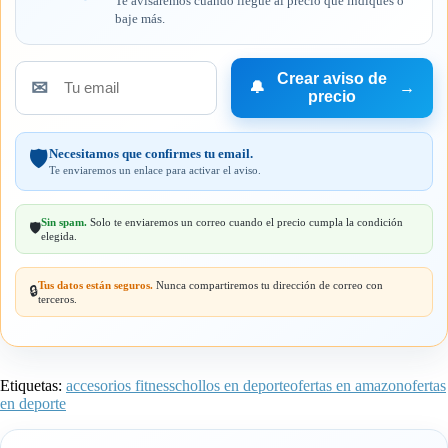
Te avisaremos cuando llegue al precio que indiques o
baje más.
Crear aviso de
✉
🔔
→
Tu
precio
email
Necesitamos que confirmes tu email.
🛡️
Te enviaremos un enlace para activar el aviso.
Sin spam.
Solo te enviaremos un correo cuando el precio cumpla la condición
🛡️
elegida.
Tus datos están seguros.
Nunca compartiremos tu dirección de correo con
🔒
terceros.
Etiquetas:
accesorios fitness
chollos en deporte
ofertas en amazon
ofertas
en deporte