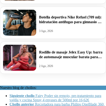
0
Botella deportiva Nike Refuel (709 ml):
hidratación antifugas para gimnasio y
deporte por 10€ antes 20€.
3 Ago, 2026
0
Rodillo de masaje Jelex Easy Up: barra
de automasaje muscular barata para
aliviar tensiones y sobrecargas por
13,49€.
2 Ago, 2026
Nuestro blog de chollos:
Siguiente chollo
Fairy Poder sin remojo, pre-tratamiento para
vajilla y cocina Spray 4 envases de 500ml por 16,62€
Chollo anterior
Recortadora para barba Philips OneBlade 360,