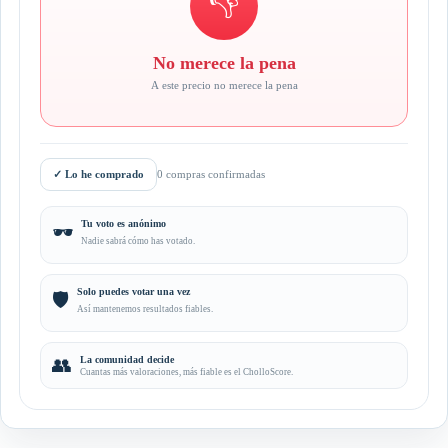
👎
No merece la pena
A este precio no merece la pena
✓
Lo he comprado
0 compras confirmadas
Tu voto es anónimo
🕶️
Nadie sabrá cómo has votado.
Solo puedes votar una vez
🛡️
Así mantenemos resultados fiables.
👥
La comunidad decide
Cuantas más valoraciones, más fiable es el CholloScore.