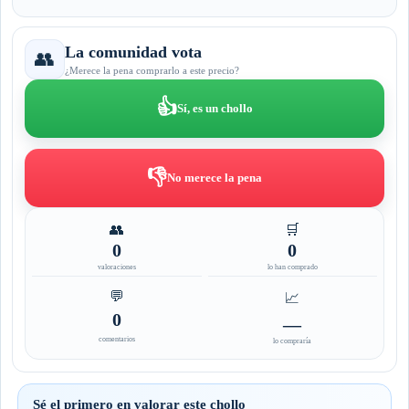
La comunidad vota
👥
¿Merece la pena comprarlo a este precio?
👍
Sí, es un chollo
👎
No merece la pena
👥
🛒
0
0
valoraciones
lo han comprado
💬
📈
0
—
comentarios
lo compraría
Sé el primero en valorar este chollo