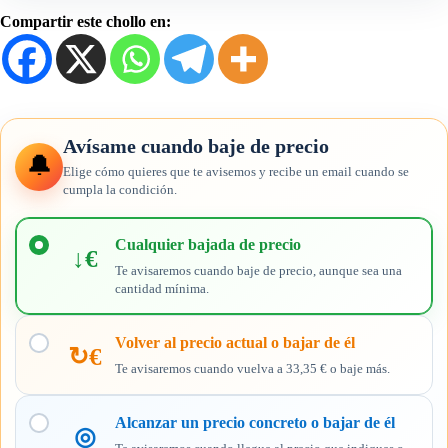
Compartir este chollo en:
Avísame cuando baje de precio
🔔
Elige cómo quieres que te avisemos y recibe un email cuando se
cumpla la condición.
Elige
cuándo
Cualquier bajada de precio
↓€
quieres
Te avisaremos cuando baje de precio, aunque sea una
recibir
cantidad mínima.
el
aviso
Volver al precio actual o bajar de él
↻€
Te avisaremos cuando vuelva a 33,35 € o baje más.
Alcanzar un precio concreto o bajar de él
◎