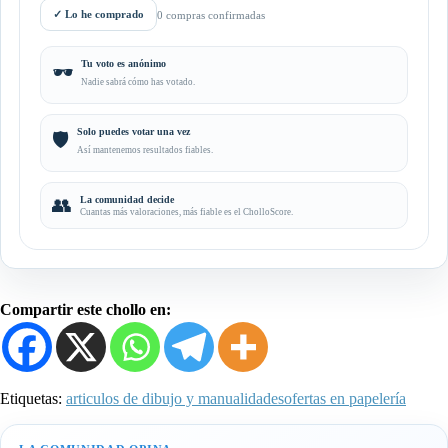
✓
Lo he comprado
0 compras confirmadas
Tu voto es anónimo
🕶️
Nadie sabrá cómo has votado.
Solo puedes votar una vez
🛡️
Así mantenemos resultados fiables.
👥
La comunidad decide
Cuantas más valoraciones, más fiable es el CholloScore.
Compartir este chollo en:
Etiquetas:
articulos de dibujo y manualidades
ofertas en papelería