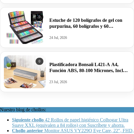
0
Estuche de 120 bolígrafos de gel con
purpurina, 60 bolígrafos y 60
recambios para colorear, dibujar,
escribir… por sólo.
24 Jul, 2026
0
Plastificadora Bonsaii L421-A A4,
Función ABS, 80-100 Micrones, Incluye
10 Hojas de Laminado a4.
23 Jul, 2026
Nuestro blog de chollos:
Siguiente chollo
42 Rollos de papel higiénico Colhogar Ultra
Suave XXL (equivalen a 84 rollos) con Suscríbete y ahorra.
Chollo anterior
Monitor ASUS VY229Q Eye Care, 22″, FHD,