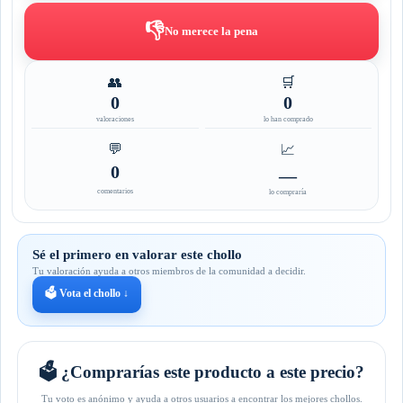
👎
No merece la pena
👥
🛒
0
0
valoraciones
lo han comprado
💬
📈
0
—
comentarios
lo compraría
Sé el primero en valorar este chollo
Tu valoración ayuda a otros miembros de la comunidad a decidir.
🗳️ Vota el chollo ↓
🗳️ ¿Comprarías este producto a este precio?
Tu voto es anónimo y ayuda a otros usuarios a encontrar los mejores chollos.