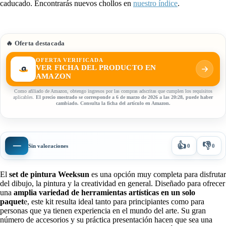
caducado. Encontrarás nuevos chollos en
nuestro índice
.
🔥 Oferta destacada
OFERTA VERIFICADA
VER FICHA DEL PRODUCTO EN
AMAZON
Como afiliado de Amazon, obtengo ingresos por las compras adscritas que cumplen los requisitos
aplicables.
El precio mostrado se corresponde a 6 de marzo de 2026 a las 20:28, puede haber
cambiado. Consulta la ficha del artículo en Amazon.
👍
👎
—
Sin valoraciones
0
0
El
set de pintura Weeksun
es una opción muy completa para disfrutar
del dibujo, la pintura y la creatividad en general. Diseñado para ofrecer
una
amplia variedad de herramientas artísticas en un solo
paquet
e, este kit resulta ideal tanto para principiantes como para
personas que ya tienen experiencia en el mundo del arte. Su gran
número de accesorios y su práctica presentación hacen que sea una