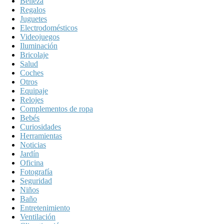
Belleza
Regalos
Juguetes
Electrodomésticos
Videojuegos
Iluminación
Bricolaje
Salud
Coches
Otros
Equipaje
Relojes
Complementos de ropa
Bebés
Curiosidades
Herramientas
Noticias
Jardín
Oficina
Fotografía
Seguridad
Niños
Baño
Entretenimiento
Ventilación