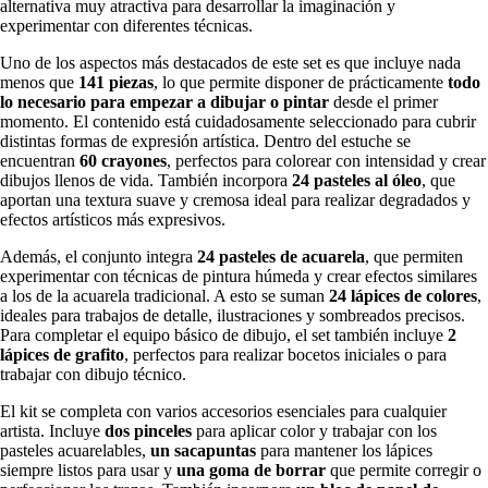
alternativa muy atractiva para desarrollar la imaginación y
experimentar con diferentes técnicas.
Uno de los aspectos más destacados de este set es que incluye nada
menos que
141 piezas
, lo que permite disponer de prácticamente
todo
lo necesario para empezar a dibujar o pintar
desde el primer
momento. El contenido está cuidadosamente seleccionado para cubrir
distintas formas de expresión artística. Dentro del estuche se
encuentran
60 crayones
, perfectos para colorear con intensidad y crear
dibujos llenos de vida. También incorpora
24 pasteles al óleo
, que
aportan una textura suave y cremosa ideal para realizar degradados y
efectos artísticos más expresivos.
Además, el conjunto integra
24 pasteles de acuarela
, que permiten
experimentar con técnicas de pintura húmeda y crear efectos similares
a los de la acuarela tradicional. A esto se suman
24 lápices de colores
,
ideales para trabajos de detalle, ilustraciones y sombreados precisos.
Para completar el equipo básico de dibujo, el set también incluye
2
lápices de grafito
, perfectos para realizar bocetos iniciales o para
trabajar con dibujo técnico.
El kit se completa con varios accesorios esenciales para cualquier
artista. Incluye
dos pinceles
para aplicar color y trabajar con los
pasteles acuarelables,
un sacapuntas
para mantener los lápices
siempre listos para usar y
una goma de borrar
que permite corregir o