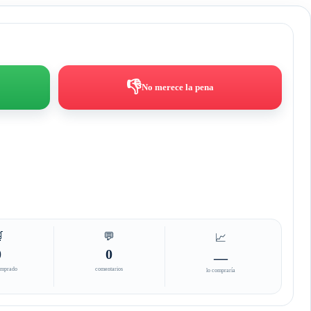
👎
No merece la pena

💬
📈
0
0
—
omprado
comentarios
lo compraría