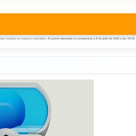
que cumplen los requisitos aplicables.
El precio mostrado se corresponde a 8 de julio de 2026 a las 18:59