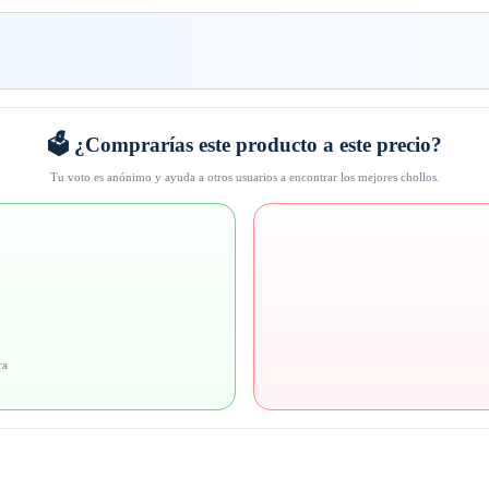
🗳️ ¿Comprarías este producto a este precio?
Tu voto es anónimo y ayuda a otros usuarios a encontrar los mejores chollos.
ra