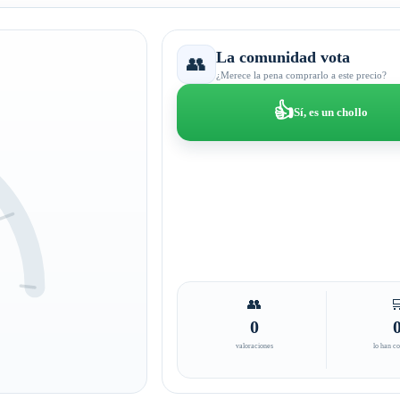
La comunidad vota
👥
¿Merece la pena comprarlo a este precio?
👍
Sí, es un chollo
👥

0
valoraciones
lo han c