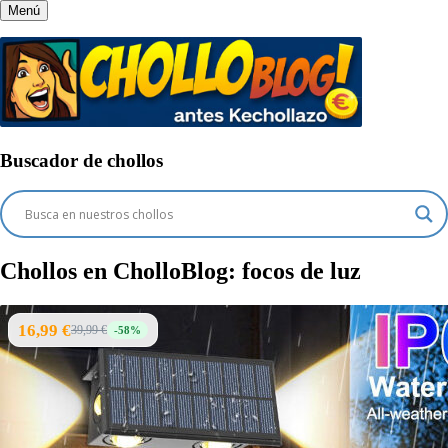
Menú
Buscador de chollos
Chollos en CholloBlog:
focos de luz
16,99 €
39,99 €
-58%