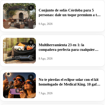
0
Conjunto de sofás Córdoba para 5
personas: dale un toque premium a tu
terraza o jardín por 899€ antes 1039€.
9 Ago, 2026
0
Multiherramienta 23 en 1: la
compañera perfecta para cualquier
aventura por 18,95€.
8 Ago, 2026
0
No te pierdas el eclipse solar con el kit
homologado de Medical King. 10 gafas
(sirven para proteger el móvil) por
10,99€.
7 Ago, 2026