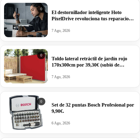
0
El destornillador inteligente Hoto
PixelDrive revoluciona tus reparaciones
con pantalla integrada y par ajustable
por 47,99€ antes 79,99€.
7 Ago, 2026
0
Toldo lateral retráctil de jardín rojo
170x300cm por 39,30€ (subió de
precio).
7 Ago, 2026
0
Set de 32 puntas Bosch Profesional por
9,90€.
6 Ago, 2026