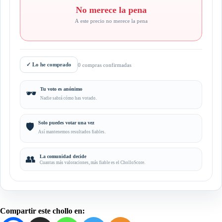
No merece la pena
A este precio no merece la pena
✓
Lo he comprado
0 compras confirmadas
Tu voto es anónimo
🕶️
Nadie sabrá cómo has votado.
Solo puedes votar una vez
🛡️
Así mantenemos resultados fiables.
👥
La comunidad decide
Cuantas más valoraciones, más fiable es el CholloScore.
Compartir este chollo en: