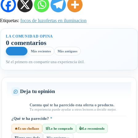
Etiquetas:
focos de luz
ofertas en iluminacion
LA COMUNIDAD OPINA
0 comentarios
Más útiles
Más recientes
Más antiguos
Sé el primero en compartir una experiencia útil.
Deja tu opinión
Cuenta qué te ha parecido esta oferta o producto.
Tu experiencia puede ayudar a otros lectores a decidir mejor.
¿Qué te ha parecido?
*
🔥
Es un chollazo
🛒
Lo he comprado
👍
Lo recomiendo
⌄
❓
Tengo una duda
Más opciones