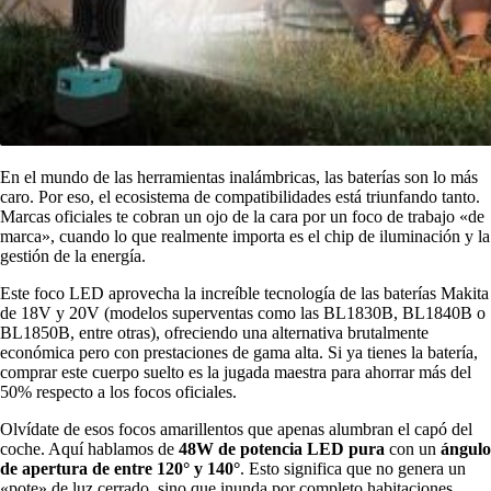
En el mundo de las herramientas inalámbricas, las baterías son lo más
caro. Por eso, el ecosistema de compatibilidades está triunfando tanto.
Marcas oficiales te cobran un ojo de la cara por un foco de trabajo «de
marca», cuando lo que realmente importa es el chip de iluminación y la
gestión de la energía.
Este foco LED aprovecha la increíble tecnología de las baterías Makita
de 18V y 20V (modelos superventas como las BL1830B, BL1840B o
BL1850B, entre otras), ofreciendo una alternativa brutalmente
económica pero con prestaciones de gama alta. Si ya tienes la batería,
comprar este cuerpo suelto es la jugada maestra para ahorrar más del
50% respecto a los focos oficiales.
Olvídate de esos focos amarillentos que apenas alumbran el capó del
coche. Aquí hablamos de
48W de potencia LED pura
con un
ángulo
de apertura de entre 120° y 140°
. Esto significa que no genera un
«pote» de luz cerrado, sino que inunda por completo habitaciones