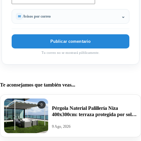
Avisos por correo
Tu correo no se mostrará públicamente.
Te aconsejamos que también veas...
0
Pérgola Naterial Palillería Niza
400x300cm: terraza protegida por solo
266,20€ antes 840€.
9 Ago, 2026