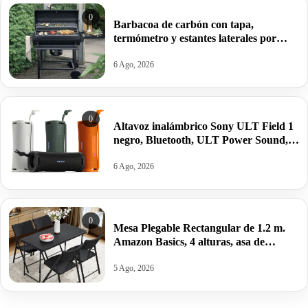
0
Barbacoa de carbón con tapa,
termómetro y estantes laterales por
99,09€ antes 150,64€.
6 Ago, 2026
0
Altavoz inalámbrico Sony ULT Field 1
negro, Bluetooth, ULT Power Sound,
Ultimate Deep Bass, autonomía 12horas
por 62,04€ antes 84,55€.
6 Ago, 2026
0
Mesa Plegable Rectangular de 1.2 m.
Amazon Basics, 4 alturas, asa de
Transporte,121.4 x 60.7 x 86.1 cm por
22,99€ antes 39,95€.
5 Ago, 2026