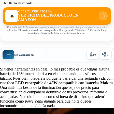
🔥 Oferta destacada
OFERTA VERIFICADA
VER FICHA DEL PRODUCTO EN
AMAZON
Como afiliado de Amazon, obtengo ingresos por las compras adscritas que cumplen los requisitos
aplicables.
El precio mostrado se corresponde a 20 de julio de 2026 a las 12:50, puede haber
cambiado. Consulta la ficha del artículo en Amazon.
👍
👎
—
Sin valoraciones
0
0
Si tienes herramientas en casa, lo más probable es que tengas alguna
batería de 18V muerta de risa en el taller cuando no estás usando el
taladro. Pues bien, prepárate porque le vas a dar una segunda vida con
este
foco LED recargable de 48W compatible con baterías Makita
.
Una auténtica bestia de la iluminación que baja de precio para
convertirse en el compañero definitivo de tus proyectos, reformas o
acampadas. No solo ilumina como si fuera de día, sino que además
funciona como
powerbank
gigante para que no te quedes
incomunicado en mitad de la nada.