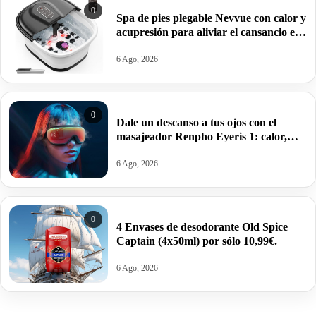
0
Spa de pies plegable Nevvue con calor y
acupresión para aliviar el cansancio en
casa por 49,99€ antes 59,99€.
6 Ago, 2026
0
Dale un descanso a tus ojos con el
masajeador Renpho Eyeris 1: calor,
compresión de aire, masaje vibratorio,
bluetooth por 37,99€.
6 Ago, 2026
0
4 Envases de desodorante Old Spice
Captain (4x50ml) por sólo 10,99€.
6 Ago, 2026