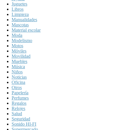
Juguetes
Libros
Limpieza
Manualidades
Mascotas
Material escolar
Moda
Modelismo
Motos
Móviles
Movilidad
Muebles
Música
Niños
Noticias
Oficina
Otros
Papelería
Perfumes
Regalos
Relojes
Salud
Seguridad
Sonido HI-FI
Supermercado