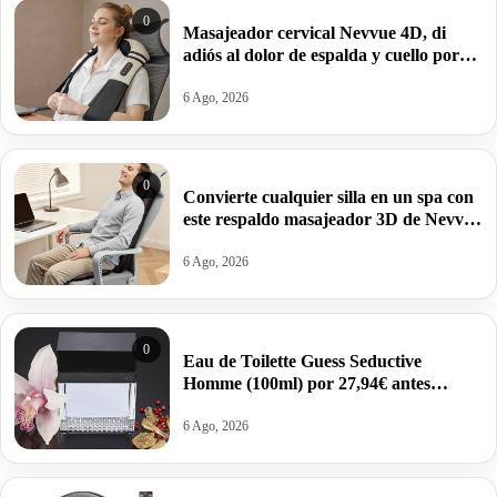
0
Masajeador cervical Nevvue 4D, di
adiós al dolor de espalda y cuello por
33,98€ antes 42,99€.
6 Ago, 2026
0
Convierte cualquier silla en un spa con
este respaldo masajeador 3D de Nevvue
por 72,99€ antes 86,99€.
6 Ago, 2026
0
Eau de Toilette Guess Seductive
Homme (100ml) por 27,94€ antes
37,20€.
6 Ago, 2026