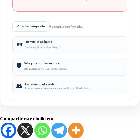
✓
Lo he comprado
0 compras confirmadas
Tu voto es anónimo
🕶️
Nadie sabrá cómo has votado.
Solo puedes votar una vez
🛡️
Así mantenemos resultados fiables.
👥
La comunidad decide
Cuantas más valoraciones, más fiable es el CholloScore.
Compartir este chollo en: