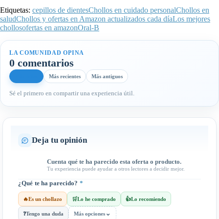
Etiquetas:
cepillos de dientes
Chollos en cuidado personal
Chollos en
salud
Chollos y ofertas en Amazon actualizados cada día
Los mejores
chollos
ofertas en amazon
Oral-B
LA COMUNIDAD OPINA
0 comentarios
Más útiles
Más recientes
Más antiguos
Sé el primero en compartir una experiencia útil.
Deja tu opinión
Cuenta qué te ha parecido esta oferta o producto.
Tu experiencia puede ayudar a otros lectores a decidir mejor.
¿Qué te ha parecido?
*
🔥
Es un chollazo
🛒
Lo he comprado
👍
Lo recomiendo
⌄
❓
Tengo una duda
Más opciones