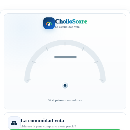
CholloScore
La comunidad vota
—
Sé el primero en valorar
La comunidad vota
👥
¿Merece la pena comprarlo a este precio?