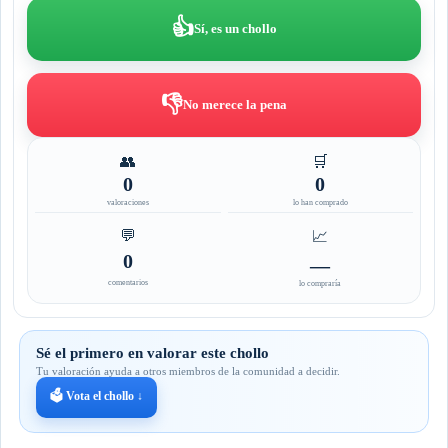
👍
Sí, es un chollo
👎
No merece la pena
👥
🛒
0
0
valoraciones
lo han comprado
💬
📈
0
—
comentarios
lo compraría
Sé el primero en valorar este chollo
Tu valoración ayuda a otros miembros de la comunidad a decidir.
🗳️ Vota el chollo ↓