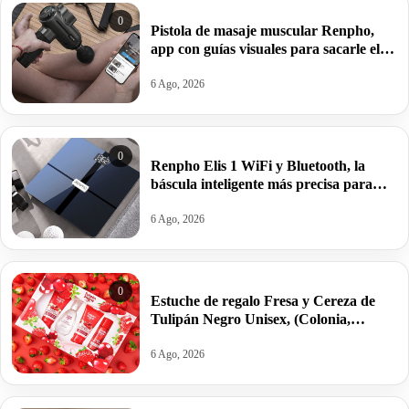
0
Pistola de masaje muscular Renpho,
app con guías visuales para sacarle el
máximo rendimiento por 74,33€ antes
104,49€.
6 Ago, 2026
0
Renpho Elis 1 WiFi y Bluetooth, la
báscula inteligente más precisa para
controlar grasa e IMC por 25,94€ antes
39,99€.
6 Ago, 2026
0
Estuche de regalo Fresa y Cereza de
Tulipán Negro Unisex, (Colonia,
Loción, Gel, Desodorante) por 10,67€
antes 14,34€.
6 Ago, 2026