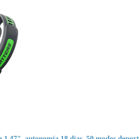
 1,47″, autonomía 18 días, 50 modos deport