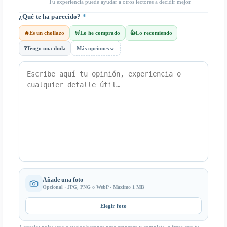
Tu experiencia puede ayudar a otros lectores a decidir mejor.
¿Qué te ha parecido?
*
🔥
Es un chollazo
🛒
Lo he comprado
👍
Lo recomiendo
⌄
❓
Tengo una duda
Más opciones
Añade una foto
Opcional · JPG, PNG o WebP · Máximo 1 MB
Elegir foto