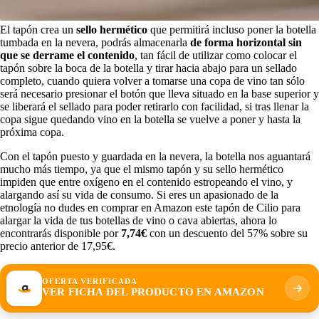
El tapón crea un
sello hermético
que permitirá incluso poner la botella
tumbada en la nevera, podrás almacenarla
de forma horizontal sin
que se derrame el contenido
, tan fácil de utilizar como colocar el
tapón sobre la boca de la botella y tirar hacia abajo para un sellado
completo, cuando quiera volver a tomarse una copa de vino tan sólo
será necesario presionar el botón que lleva situado en la base superior y
se liberará el sellado para poder retirarlo con facilidad, si tras llenar la
copa sigue quedando vino en la botella se vuelve a poner y hasta la
próxima copa.
Con el tapón puesto y guardada en la nevera, la botella nos aguantará
mucho más tiempo, ya que el mismo tapón y su sello hermético
impiden que entre oxígeno en el contenido estropeando el vino, y
alargando así su vida de consumo. Si eres un apasionado de la
etnología no dudes en comprar en Amazon este tapón de Cilio para
alargar la vida de tus botellas de vino o cava abiertas, ahora lo
encontrarás disponible por
7,74€
con un descuento del 57% sobre su
precio anterior de 17,95€.
OFERTA VERIFICADA
VER FICHA DEL PRODUCTO EN AMAZON