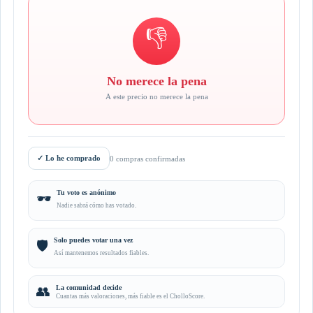
👎
No merece la pena
A este precio no merece la pena
✓
Lo he comprado
0 compras confirmadas
Tu voto es anónimo
🕶️
Nadie sabrá cómo has votado.
Solo puedes votar una vez
🛡️
Así mantenemos resultados fiables.
👥
La comunidad decide
Cuantas más valoraciones, más fiable es el CholloScore.