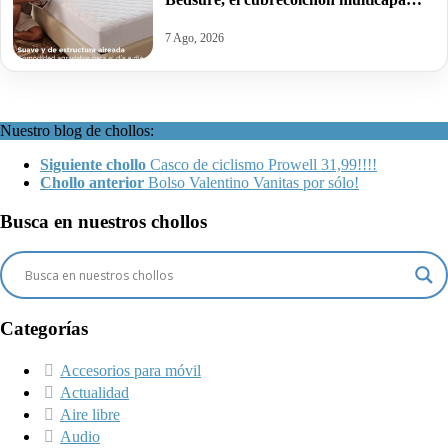
acolchado que salvará tu cama por
21,65€.
7 Ago, 2026
Nuestro blog de chollos:
Siguiente chollo
Casco de ciclismo Prowell 31,99!!!!
Chollo anterior
Bolso Valentino Vanitas por sólo!
Busca en nuestros chollos
Categorías
Accesorios para móvil
Actualidad
Aire libre
Audio