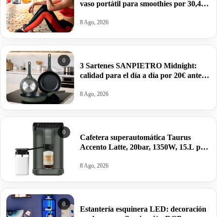
vaso portátil para smoothies por 30,41€
antes 44,99€.
8 Ago, 2026
0
3 Sartenes SANPIETRO Midnight:
calidad para el día a día por 20€ antes
39,99€.
8 Ago, 2026
0
Cafetera superautomática Taurus
Accento Latte, 20bar, 1350W, 15.L por
260,72€ antes 329€.
8 Ago, 2026
0
Estantería esquinera LED: decoración