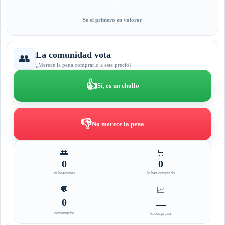
Sé el primero en valorar
La comunidad vota
👥
¿Merece la pena comprarlo a este precio?
👍
Sí, es un chollo
👎
No merece la pena
👥
🛒
0
0
valoraciones
lo han comprado
💬
📈
0
—
comentarios
lo compraría