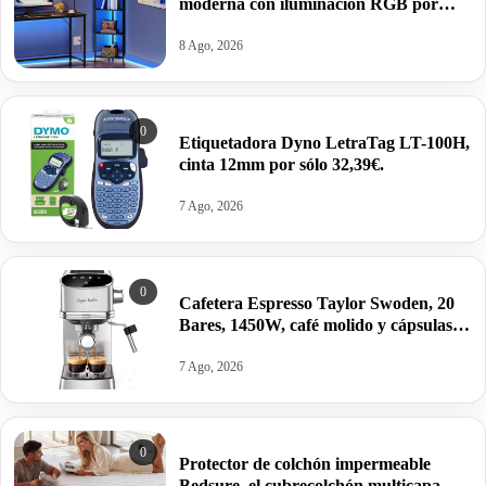
moderna con iluminación RGB por
37,49€ antes 49,99€.
8 Ago, 2026
0
Etiquetadora Dyno LetraTag LT-100H,
cinta 12mm por sólo 32,39€.
7 Ago, 2026
0
Cafetera Espresso Taylor Swoden, 20
Bares, 1450W, café molido y cápsulas
por 76,28€.
7 Ago, 2026
0
Protector de colchón impermeable
Bedsure, el cubrecolchón multicapa