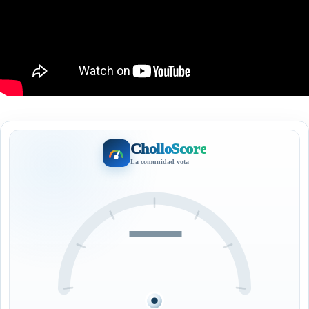
CholloScore
La comunidad vota
—