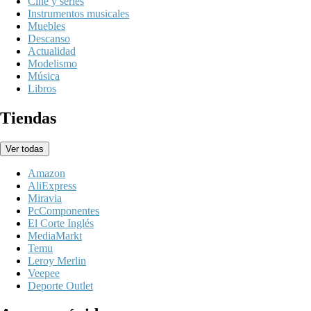
Cine y series
Instrumentos musicales
Muebles
Descanso
Actualidad
Modelismo
Música
Libros
Tiendas
Ver todas
Amazon
AliExpress
Miravia
PcComponentes
El Corte Inglés
MediaMarkt
Temu
Leroy Merlin
Veepee
Deporte Outlet