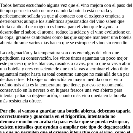
Todos hemos escuchado alguna vez que el vino mejora con el paso del
tiempo pero esto solo ocurre cuando la botella está cerrada y
perfectamente sellada ya que al contacto con el oxígeno empieza a
deteriorarse; aunque los auténticos apasionados del vino saben que
cierta cantidad de oxígeno es buena para el vino que le ayuda a
desarrollar el sabor, el aroma, reduce la acidez y el vino evolucione en
la copa, grandes cantidades como las que supone mantener una botella
abierta durante varios días hacen que se estropee el vino sin remedio.
La oxigenación y la temperatura son dos enemigos del vino que
perjudican su conservación, los vinos tintos aguantan un poco mejor
este proceso que los blancos, rosados o cavas, por lo que si vas a abrir
una botella y eres consciente de que no la vas a terminar el vino tinto
aguantará mejor hasta su total consumo aunque no más allá de un par
de días o tres. El oxígeno interactúa en mayor medida con el vino
cuánto más alta es la temperatura que tiene, por eso se recomienda
conservarlo en la nevera o en lugares frescos una vez abierto para
intentar paliar su degeneración, cuanto más vino queda en la botella
más resistencia ofrece.
Por ello, si vamos a guardar una botella abierta, debemos taparla
correctamente y guardarla en el frigorífico, intentando no
demorar mucho en acabarla para evitar que se pueda estropear,
existen utensilios que ayudan a ampliar este tipo de degeneración
ya que no permiten que el oxígeno interactúe con el vino, como el