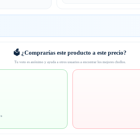
🗳️ ¿Comprarías este producto a este precio?
Tu voto es anónimo y ayuda a otros usuarios a encontrar los mejores chollos.
ra