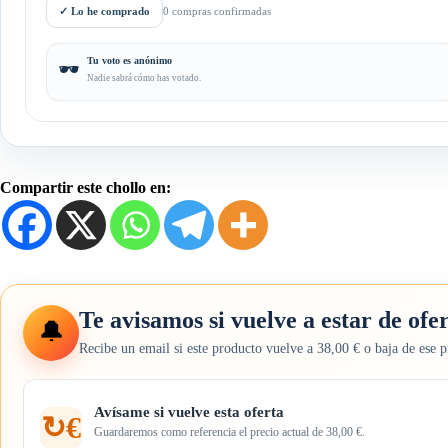
✓
Lo he comprado
0 compras confirmadas
Tu voto es anónimo
🕶️
Nadie sabrá cómo has votado.
Compartir este chollo en:
Te avisamos si vuelve a estar de ofe
🔔
Recibe un email si este producto vuelve a 38,00 € o baja de ese p
Avísame si vuelve esta oferta
↻€
Guardaremos como referencia el precio actual de 38,00 €.