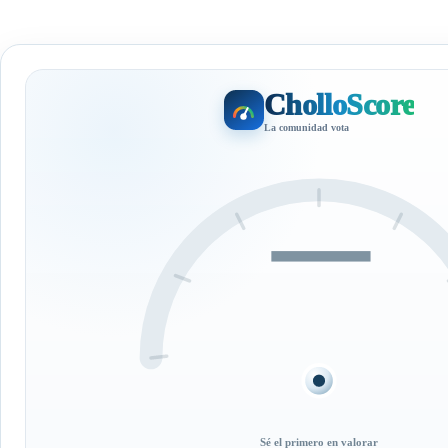
CholloScore
La comunidad vota
—
Sé el primero en valorar