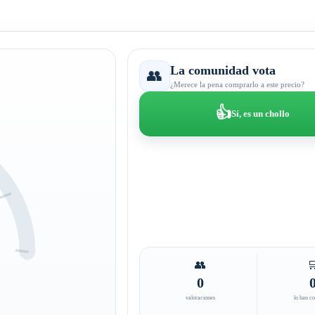
La comunidad vota
👥
¿Merece la pena comprarlo a este precio?
👍
Sí, es un chollo
👥

0
valoraciones
lo han c