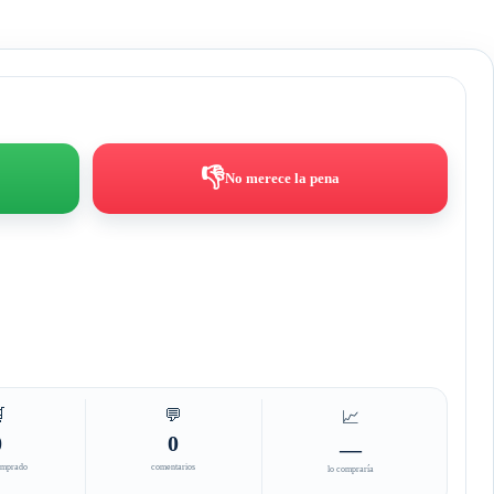
👎
No merece la pena

💬
📈
0
0
—
omprado
comentarios
lo compraría