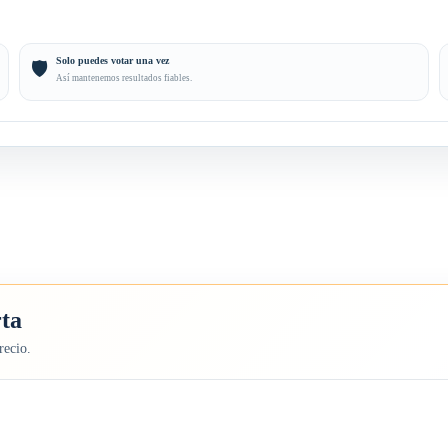
Solo puedes votar una vez
🛡️
Así mantenemos resultados fiables.
rta
recio.