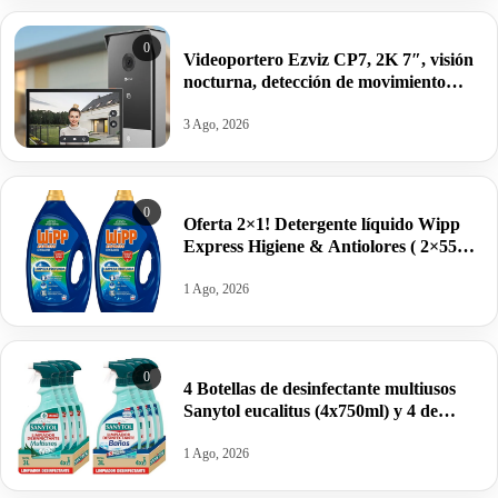
0
Videoportero Ezviz CP7, 2K 7″, visión
nocturna, detección de movimiento
humano por 239,99€.
3 Ago, 2026
0
Oferta 2×1! Detergente líquido Wipp
Express Higiene & Antiolores ( 2×55
lavados) por 16,99€. Pilla dos botellas.
1 Ago, 2026
0
4 Botellas de desinfectante multiusos
Sanytol eucalitus (4x750ml) y 4 de
Sanytol baños por sólo 13,16€ las ocho.
1 Ago, 2026