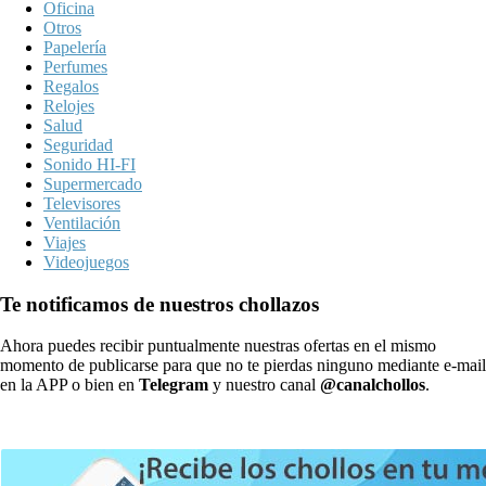
Oficina
Otros
Papelería
Perfumes
Regalos
Relojes
Salud
Seguridad
Sonido HI-FI
Supermercado
Televisores
Ventilación
Viajes
Videojuegos
Te notificamos de nuestros chollazos
Ahora puedes recibir puntualmente nuestras ofertas en el mismo
momento de publicarse para que no te pierdas ninguno mediante e-mail
en la APP o bien en
Telegram
y nuestro canal
@canalchollos
.