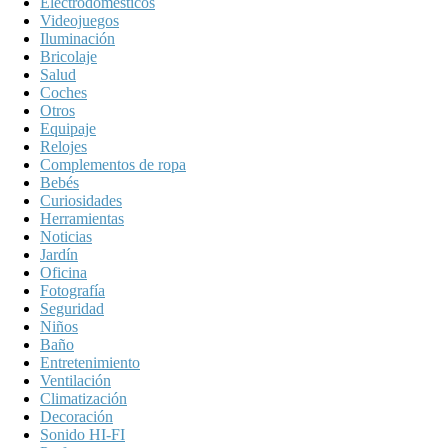
Electrodomésticos
Videojuegos
Iluminación
Bricolaje
Salud
Coches
Otros
Equipaje
Relojes
Complementos de ropa
Bebés
Curiosidades
Herramientas
Noticias
Jardín
Oficina
Fotografía
Seguridad
Niños
Baño
Entretenimiento
Ventilación
Climatización
Decoración
Sonido HI-FI