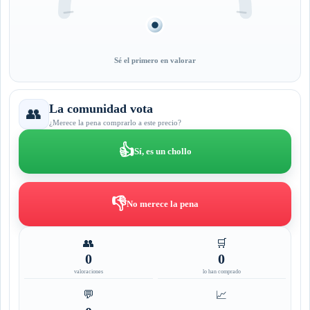
Sé el primero en valorar
La comunidad vota
👥
¿Merece la pena comprarlo a este precio?
👍
Sí, es un chollo
👎
No merece la pena
👥
🛒
0
0
valoraciones
lo han comprado
💬
📈