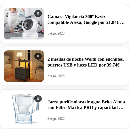
0
Cámara Vigilancia 360º Ezviz
compatible Alexa, Google por 21,84€ y
modelo 2K por 27,99€.
5 Ago, 2026
0
2 mesitas de noche Woltu con enchufes,
puertos USB y luces LED por 39,74€.
5 Ago, 2026
0
Jarra purificadora de agua Brita Aluna
con Filtro Maxtra PRO y capacidad de
2,4 litros 1 filtro por 15,62€.
3 Ago, 2026