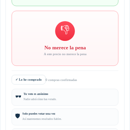
👎
No merece la pena
A este precio no merece la pena
✓
Lo he comprado
0 compras confirmadas
Tu voto es anónimo
🕶️
Nadie sabrá cómo has votado.
Solo puedes votar una vez
🛡️
Así mantenemos resultados fiables.