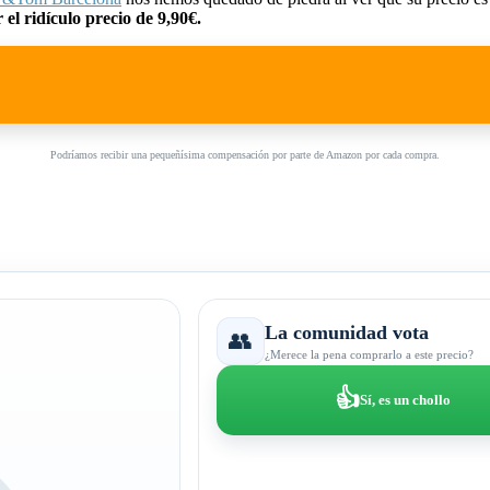
el ridículo precio de 9,90€.
Podríamos recibir una pequeñísima compensación por parte de Amazon por cada compra.
La comunidad vota
👥
¿Merece la pena comprarlo a este precio?
👍
Sí, es un chollo