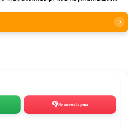
👎
No merece la pena