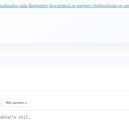
ualizados cada día
grandes descuentos
Los mejores chollos
ofertas en a
⌄
Más opciones