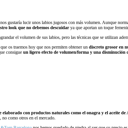
nos gustaría lucir unos labios jugosos con más volumen. Aunque normal
estro look que no debemos descuidar
ya que aportan un toque femenin
grandar el volumen de sus labios, pero las técnicas que se utilizan adem
que os traemos hoy que nos permiten obtener un
discreto grosor en n
ue consigue
un ligero efecto de volumen/forma y una disminución de
e elaborado con productos naturales como el onagra y el aceite d
, no como otros en el mercado.
on &Tom Barcelona
nos hemos quedado de piedra al ver que su precio es