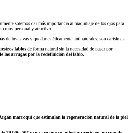
mente solemos dar más importancia al maquillaje de los ojos para
o muy personal y atractivo.
ás de invasivas y quedar estéticamente antinaturales, son carísimas.
uestros labios
de forma natural sin la necesidad de pasar por
 las arrugas por la redefinición del labio.
e Argán marroquí
que
estimulan la regeneración natural de la piel
 de
79,90€, 50€ más caro que su anterior precio en amazon de