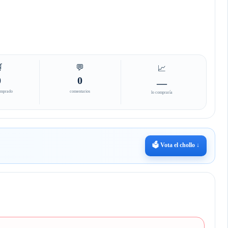

💬
📈
0
0
—
omprado
comentarios
lo compraría
🗳️ Vota el chollo ↓