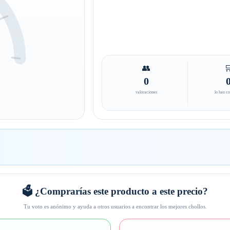
👥

0
valoraciones
lo han c
🗳️ ¿Comprarías este producto a este precio?
Tu voto es anónimo y ayuda a otros usuarios a encontrar los mejores chollos.