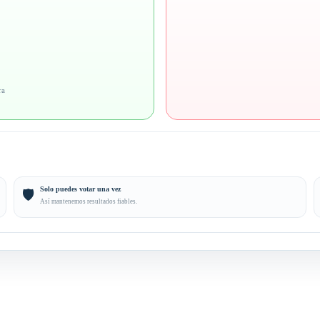
ra
Solo puedes votar una vez
🛡️
Así mantenemos resultados fiables.