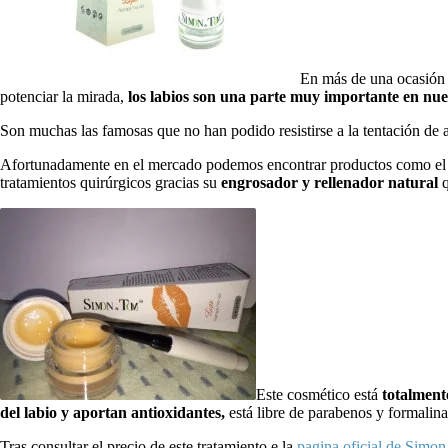
En más de una ocasión 
potenciar la mirada,
los labios son una parte muy importante en nu
Son muchas las famosas que no han podido resistirse a la tentación de a
Afortunadamente en el mercado podemos encontrar productos como el 
tratamientos quirúrgicos gracias su
engrosador y rellenador natural
q
Este cosmético está
totalment
del labio y aportan antioxidantes,
está libre de
parabenos y formalina
Tras consultar el precio de este tratamiento e la
pagina oficial de Sim