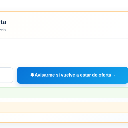
rta
ecio.
🔔
Avisarme si vuelve a estar de oferta
→