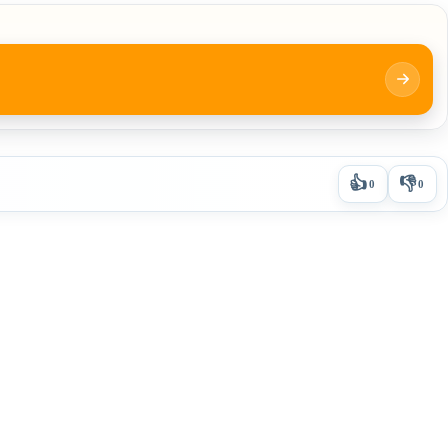
👍
👎
0
0