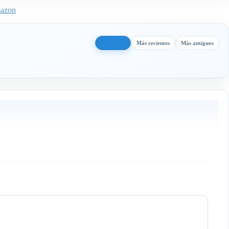
mazon
Más útiles
Más recientes
Más antiguos