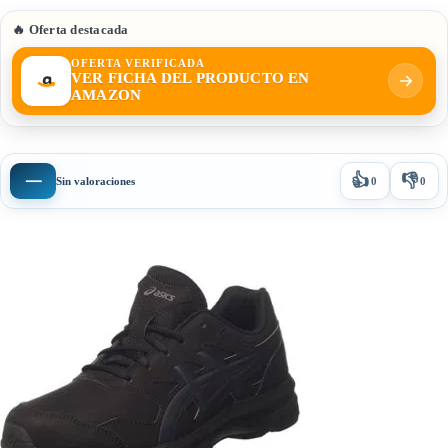
🔥 Oferta destacada
OFERTA VERIFICADA
VER FICHA DEL PRODUCTO EN
AMAZON
👍
👎
—
Sin valoraciones
0
0