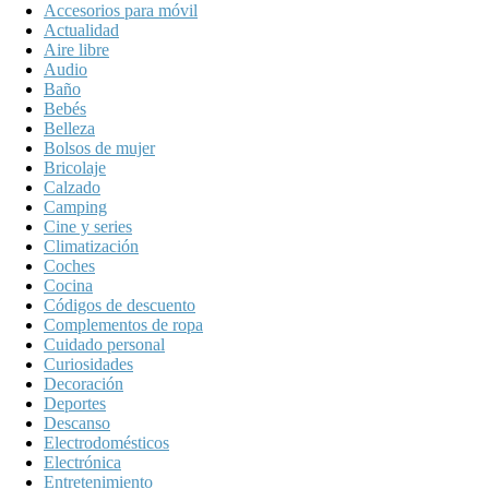
Accesorios para móvil
Actualidad
Aire libre
Audio
Baño
Bebés
Belleza
Bolsos de mujer
Bricolaje
Calzado
Camping
Cine y series
Climatización
Coches
Cocina
Códigos de descuento
Complementos de ropa
Cuidado personal
Curiosidades
Decoración
Deportes
Descanso
Electrodomésticos
Electrónica
Entretenimiento