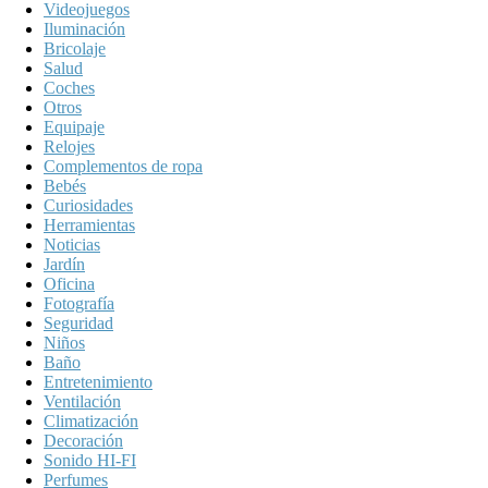
Videojuegos
Iluminación
Bricolaje
Salud
Coches
Otros
Equipaje
Relojes
Complementos de ropa
Bebés
Curiosidades
Herramientas
Noticias
Jardín
Oficina
Fotografía
Seguridad
Niños
Baño
Entretenimiento
Ventilación
Climatización
Decoración
Sonido HI-FI
Perfumes