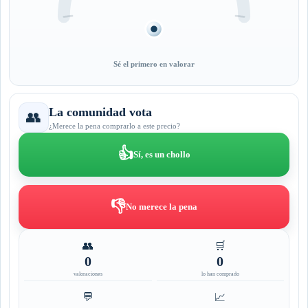
Sé el primero en valorar
La comunidad vota
👥
¿Merece la pena comprarlo a este precio?
👍
Sí, es un chollo
👎
No merece la pena
👥
🛒
0
0
valoraciones
lo han comprado
💬
📈