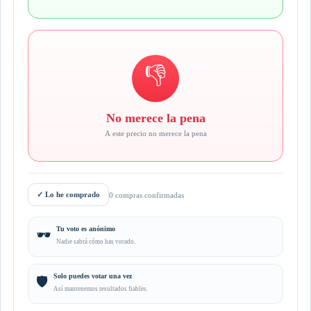
👎
No merece la pena
A este precio no merece la pena
✓
Lo he comprado
0 compras confirmadas
Tu voto es anónimo
🕶️
Nadie sabrá cómo has votado.
Solo puedes votar una vez
🛡️
Así mantenemos resultados fiables.