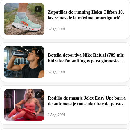
0
Zapatillas de running Hoka Clifton 10,
las reinas de la máxima amortiguación
por 95,99€ antes 159,99€.
3 Ago, 2026
0
Botella deportiva Nike Refuel (709 ml):
hidratación antifugas para gimnasio y
deporte por 10€ antes 20€.
3 Ago, 2026
0
Rodillo de masaje Jelex Easy Up: barra
de automasaje muscular barata para
aliviar tensiones y sobrecargas por
13,49€.
2 Ago, 2026