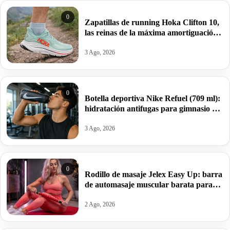
0
Zapatillas de running Hoka Clifton 10,
las reinas de la máxima amortiguación
por 95,99€ antes 159,99€.
3 Ago, 2026
0
Botella deportiva Nike Refuel (709 ml):
hidratación antifugas para gimnasio y
deporte por 10€ antes 20€.
3 Ago, 2026
0
Rodillo de masaje Jelex Easy Up: barra
de automasaje muscular barata para
aliviar tensiones y sobrecargas por
13,49€.
2 Ago, 2026