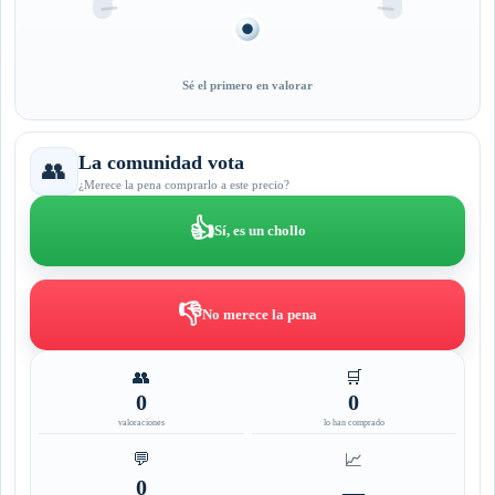
Sé el primero en valorar
La comunidad vota
👥
¿Merece la pena comprarlo a este precio?
👍
Sí, es un chollo
👎
No merece la pena
👥
🛒
0
0
valoraciones
lo han comprado
💬
📈
0
—