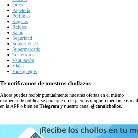
Otros
Papelería
Perfumes
Regalos
Relojes
Salud
Seguridad
Sonido HI-FI
Supermercado
Televisores
Ventilación
Viajes
Videojuegos
Te notificamos de nuestros chollazos
Ahora puedes recibir puntualmente nuestras ofertas en el mismo
momento de publicarse para que no te pierdas ninguno mediante e-mail
en la APP o bien en
Telegram
y nuestro canal
@canalchollos
.