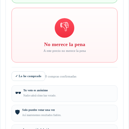
👎
No merece la pena
A este precio no merece la pena
✓
Lo he comprado
0 compras confirmadas
Tu voto es anónimo
🕶️
Nadie sabrá cómo has votado.
Solo puedes votar una vez
🛡️
Así mantenemos resultados fiables.