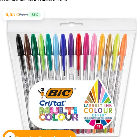
6,65 €
9,26 €
-28%