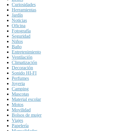
Curiosidades
Herramientas
Jardín
Noticias
Oficina
Fotografía
Seguridad
Niños
Baño
Entretenimiento
Ventilación
Climatización
Decoración
Sonido HI-FI
Perfumes
Joyeria
Camping
Mascotas
Material escolar
Motos
Movilidad
Bolsos de mujer
Viajes
Papelería
Manualidades