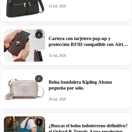
31 Jul, 2026
0
Cartera con tarjetero pop-up y
protección RFID compatible con Airtag
en cuero PU compacto.
31 Jul, 2026
0
Bolsa bandolera Kipling Abanu
pequeña por sólo.
30 Jul, 2026
0
¿Buscas el bolso todoterreno definitivo?
el Oxford B-Trendy Aqua revoluciona