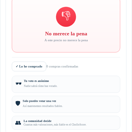
👎
No merece la pena
A este precio no merece la pena
✓
Lo he comprado
0 compras confirmadas
Tu voto es anónimo
🕶️
Nadie sabrá cómo has votado.
Solo puedes votar una vez
🛡️
Así mantenemos resultados fiables.
👥
La comunidad decide
Cuantas más valoraciones, más fiable es el CholloScore.