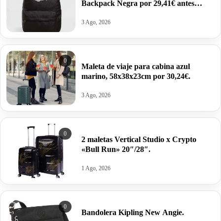
Backpack Negra por 29,41€ antes
47,71€.
3 Ago, 2026
0
Maleta de viaje para cabina azul
marino, 58x38x23cm por 30,24€.
3 Ago, 2026
0
2 maletas Vertical Studio x Crypto
«Bull Run» 20″/28″.
1 Ago, 2026
0
Bandolera Kipling New Angie.