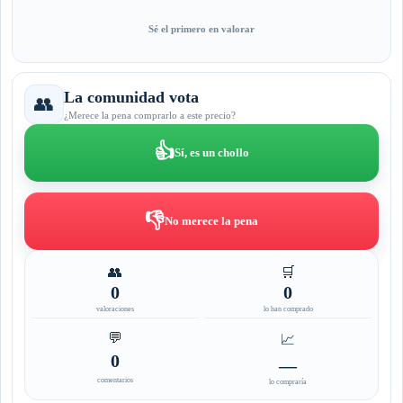
Sé el primero en valorar
La comunidad vota
👥
¿Merece la pena comprarlo a este precio?
👍
Sí, es un chollo
👎
No merece la pena
👥
🛒
0
0
valoraciones
lo han comprado
💬
📈
0
—
comentarios
lo compraría