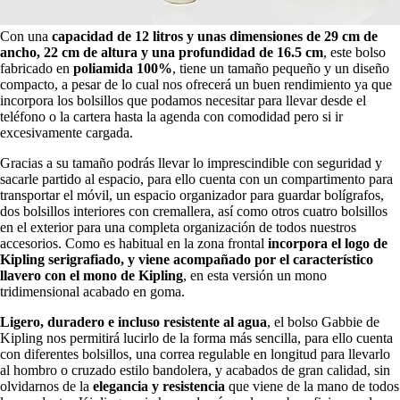
Con una
capacidad de 12 litros y unas dimensiones de 29 cm de
ancho, 22 cm de altura y una profundidad de 16.5 cm
, este bolso
fabricado en
poliamida 100%
, tiene un tamaño pequeño y un diseño
compacto, a pesar de lo cual nos ofrecerá un buen rendimiento ya que
incorpora los bolsillos que podamos necesitar para llevar desde el
teléfono o la cartera hasta la agenda con comodidad pero si ir
excesivamente cargada.
Gracias a su tamaño podrás llevar lo imprescindible con seguridad y
sacarle partido al espacio, para ello cuenta con un compartimento para
transportar el móvil, un espacio organizador para guardar bolígrafos,
dos bolsillos interiores con cremallera, así como otros cuatro bolsillos
en el exterior para una completa organización de todos nuestros
accesorios. Como es habitual en la zona frontal
incorpora el logo de
Kipling serigrafiado, y viene acompañado por el característico
llavero con el mono de Kipling
, en esta versión un mono
tridimensional acabado en goma.
Ligero, duradero e incluso resistente al agua
, el bolso Gabbie de
Kipling nos permitirá lucirlo de la forma más sencilla, para ello cuenta
con diferentes bolsillos, una correa regulable en longitud para llevarlo
al hombro o cruzado estilo bandolera, y acabados de gran calidad, sin
olvidarnos de la
elegancia y resistencia
que viene de la mano de todos