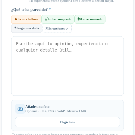
Tu experiencia puede ayudar a otros lectores a decidir mejor.
¿Qué te ha parecido?
*
🔥
Es un chollazo
🛒
Lo he comprado
👍
Lo recomiendo
⌄
❓
Tengo una duda
Más opciones
Añade una foto
Opcional · JPG, PNG o WebP · Máximo 1 MB
Elegir foto
Consejo: pulsa uno o varios botones para empezar y completa la frase con tu