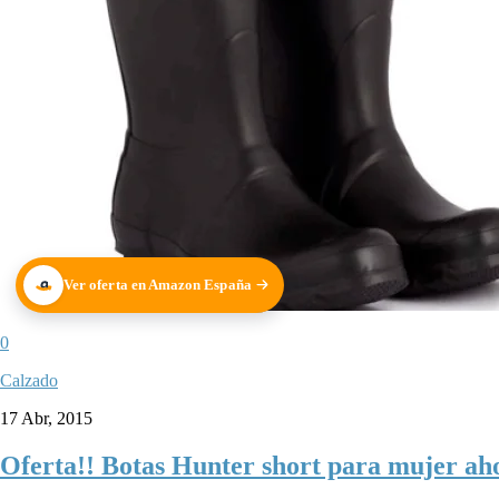
Ver oferta en Amazon España
0
Calzado
17 Abr, 2015
Oferta!! Botas Hunter short para mujer aho