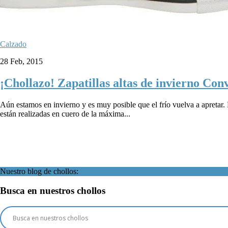
Calzado
28 Feb, 2015
¡Chollazo! Zapatillas altas de invierno Co
Aún estamos en invierno y es muy posible que el frío vuelva a apretar.
están realizadas en cuero de la máxima...
Página 76 de 76
« Primera
«
...
10
20
30
...
72
73
74
75
76
Nuestro blog de chollos:
Busca en nuestros chollos