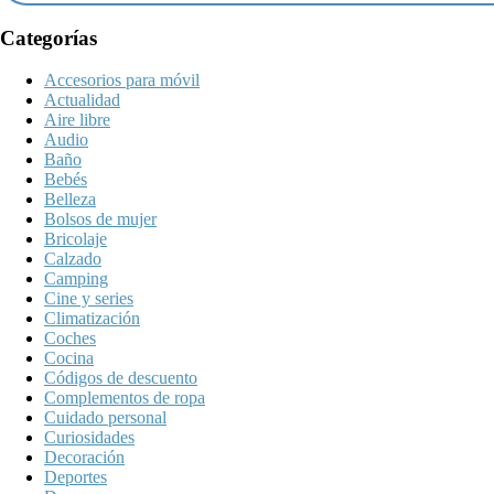
Categorías
Accesorios para móvil
Actualidad
Aire libre
Audio
Baño
Bebés
Belleza
Bolsos de mujer
Bricolaje
Calzado
Camping
Cine y series
Climatización
Coches
Cocina
Códigos de descuento
Complementos de ropa
Cuidado personal
Curiosidades
Decoración
Deportes