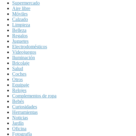
Supermercado
Aire libre
Móviles
Calzado
Limpieza
Belleza
Regalos
Juguetes
Electrodomésticos
Videojuegos
Iluminación
Bricolaje
Salud
Coches
Otros
Equipaje
Relojes
Complementos de ropa
Bebés
Curiosidades
Herramientas
Noticias
Jardín
Oficina
Fotografía