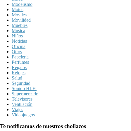
Modelismo
Motos
Móviles
Movilidad
Muebles
Música
Niños
Noticias
Oficina
Otros
Papelería
Perfumes
Regalos
Relojes
Salud
Seguridad
Sonido HI-FI
Supermercado
Televisores
Ventilación
Viajes
Videojuegos
Te notificamos de nuestros chollazos