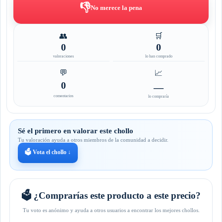
👎
No merece la pena
👥
🛒
0
0
valoraciones
lo han comprado
💬
📈
0
—
comentarios
lo compraría
Sé el primero en valorar este chollo
Tu valoración ayuda a otros miembros de la comunidad a decidir.
🗳️ Vota el chollo ↓
🗳️ ¿Comprarías este producto a este precio?
Tu voto es anónimo y ayuda a otros usuarios a encontrar los mejores chollos.