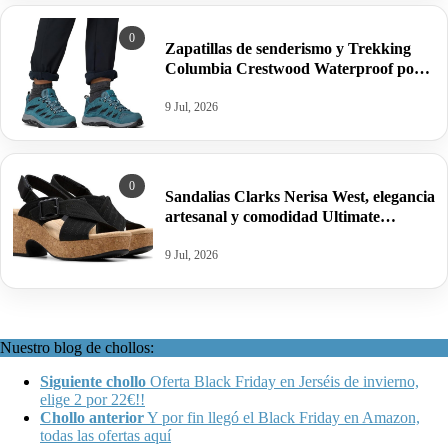
0
Zapatillas de senderismo y Trekking
Columbia Crestwood Waterproof por
sólo 44,95€ antes 80,00€.
9 Jul, 2026
0
Sandalias Clarks Nerisa West, elegancia
artesanal y comodidad Ultimate
Comfort por 39,95€ antes 63,96€.
9 Jul, 2026
Nuestro blog de chollos:
Siguiente chollo
Oferta Black Friday en Jerséis de invierno,
elige 2 por 22€!!
Chollo anterior
Y por fin llegó el Black Friday en Amazon,
todas las ofertas aquí