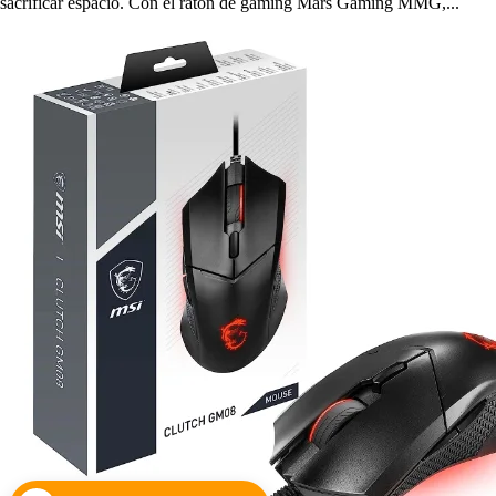
sacrificar espacio. Con el ratón de gaming Mars Gaming MMG,...