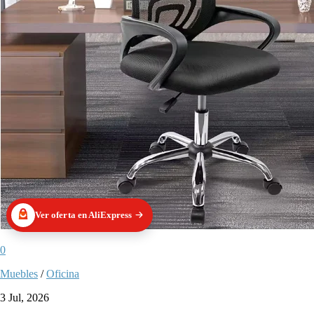
Ver oferta en AliExpress
0
Muebles
/
Oficina
3 Jul, 2026