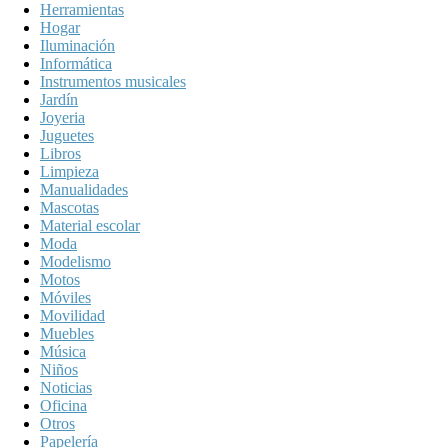
Herramientas
Hogar
Iluminación
Informática
Instrumentos musicales
Jardín
Joyeria
Juguetes
Libros
Limpieza
Manualidades
Mascotas
Material escolar
Moda
Modelismo
Motos
Móviles
Movilidad
Muebles
Música
Niños
Noticias
Oficina
Otros
Papelería