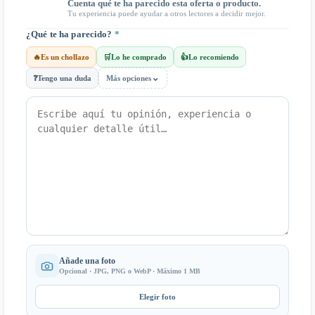
Cuenta qué te ha parecido esta oferta o producto.
Tu experiencia puede ayudar a otros lectores a decidir mejor.
¿Qué te ha parecido?
*
🔥
Es un chollazo
🛒
Lo he comprado
👍
Lo recomiendo
⌄
❓
Tengo una duda
Más opciones
Añade una foto
Opcional · JPG, PNG o WebP · Máximo 1 MB
Elegir foto