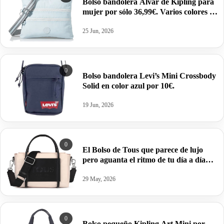
Bolso bandolera Alvar de Kipling para
mujer por sólo 36,99€. Varios colores en
oferta.
25 Jun, 2026
0
Bolso bandolera Levi’s Mini Crossbody
Solid en color azul por 10€.
19 Jun, 2026
0
El Bolso de Tous que parece de lujo
pero aguanta el ritmo de tu día a día
por 77€ antes 129€.
29 May, 2026
0
Bolso pequeño Kipling Art Mini por