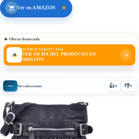
Ver en AMAZON
🔥 Oferta destacada
OFERTA VERIFICADA
VER FICHA DEL PRODUCTO EN
AMAZON
👍
👎
—
Sin valoraciones
0
0