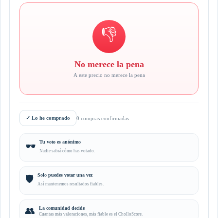
👎
No merece la pena
A este precio no merece la pena
✓
Lo he comprado
0 compras confirmadas
Tu voto es anónimo
🕶️
Nadie sabrá cómo has votado.
Solo puedes votar una vez
🛡️
Así mantenemos resultados fiables.
👥
La comunidad decide
Cuantas más valoraciones, más fiable es el CholloScore.