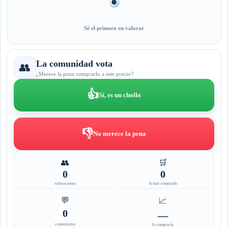
Sé el primero en valorar
La comunidad vota
👥
¿Merece la pena comprarlo a este precio?
👍
Sí, es un chollo
👎
No merece la pena
👥
🛒
0
0
valoraciones
lo han comprado
💬
📈
0
—
comentarios
lo compraría