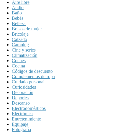
Aire libre
Audio
Baño
Bebés
Belleza
Bolsos de mujer
Bricolaje
Calzado
Camping
Cine y series
Climatización
Coches
Cocina
Códigos de descuento
Complementos de ropa
Cuidado personal
Curiosidades
Decoración
Deportes
Descanso
Electrodomésticos
Electrónica
Entretenimiento
Equipaje
Fotografía