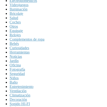
Electrodomésticos
Videojuegos
Iluminación
Bricolaje
Salud
Coches
Otros
Equipaje
Relojes
Complementos de ropa
Bebés
Curiosidades
Herramientas
Noticias
Jardín
Oficina
Fotografía
Seguridad
Niños
Baño
Entretenimiento
Ventilación
Climatización
Decoración
Sonido HI-FI