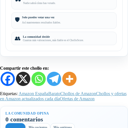
🕶️
Nadie sabrá cómo has votado.
Solo puedes votar una vez
🛡️
Así mantenemos resultados fiables.
👥
La comunidad decide
Cuantas más valoraciones, más fiable es el CholloScore.
Compartir este chollo en:
Etiquetas:
Amazon España
Barato
Chollos de Amazon
Chollos y ofertas
en Amazon actualizados cada día
Ofertas de Amazon
LA COMUNIDAD OPINA
0 comentarios
Más útiles
Más recientes
Más antiguos