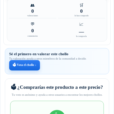
👥
🛒
0
0
valoraciones
lo han comprado
💬
📈
0
—
comentarios
lo compraría
Sé el primero en valorar este chollo
Tu valoración ayuda a otros miembros de la comunidad a decidir.
🗳️ Vota el chollo ↓
🗳️ ¿Comprarías este producto a este precio?
Tu voto es anónimo y ayuda a otros usuarios a encontrar los mejores chollos.