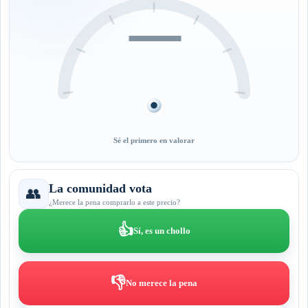
—
Sé el primero en valorar
La comunidad vota
👥
¿Merece la pena comprarlo a este precio?
👍
Sí, es un chollo
👎
No merece la pena