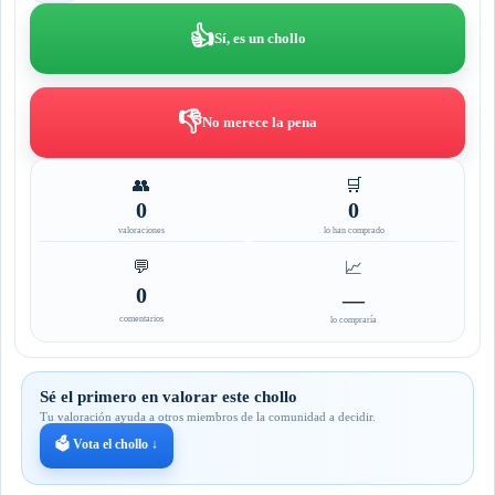
👍
Sí, es un chollo
👎
No merece la pena
👥
🛒
0
0
valoraciones
lo han comprado
💬
📈
0
—
comentarios
lo compraría
Sé el primero en valorar este chollo
Tu valoración ayuda a otros miembros de la comunidad a decidir.
🗳️ Vota el chollo ↓