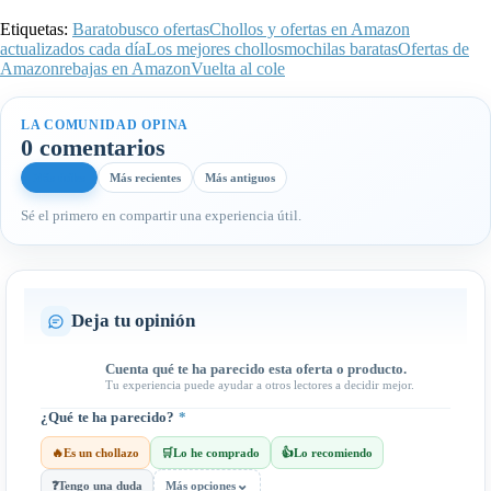
Etiquetas:
Barato
busco ofertas
Chollos y ofertas en Amazon
actualizados cada día
Los mejores chollos
mochilas baratas
Ofertas de
Amazon
rebajas en Amazon
Vuelta al cole
LA COMUNIDAD OPINA
0 comentarios
Más útiles
Más recientes
Más antiguos
Sé el primero en compartir una experiencia útil.
Deja tu opinión
Cuenta qué te ha parecido esta oferta o producto.
Tu experiencia puede ayudar a otros lectores a decidir mejor.
¿Qué te ha parecido?
*
🔥
Es un chollazo
🛒
Lo he comprado
👍
Lo recomiendo
⌄
❓
Tengo una duda
Más opciones