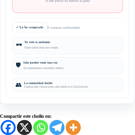
A este precio no merece la pena
✓
Lo he comprado
0 compras confirmadas
Tu voto es anónimo
🕶️
Nadie sabrá cómo has votado.
Solo puedes votar una vez
🛡️
Así mantenemos resultados fiables.
👥
La comunidad decide
Cuantas más valoraciones, más fiable es el CholloScore.
Compartir este chollo en: