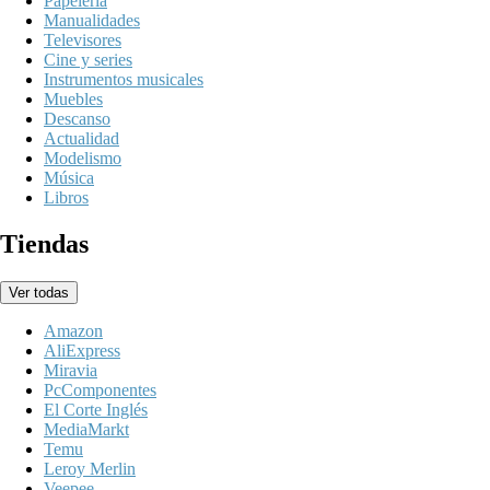
Papelería
Manualidades
Televisores
Cine y series
Instrumentos musicales
Muebles
Descanso
Actualidad
Modelismo
Música
Libros
Tiendas
Ver todas
Amazon
AliExpress
Miravia
PcComponentes
El Corte Inglés
MediaMarkt
Temu
Leroy Merlin
Veepee