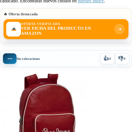
caducado. Encontrarás nuevos chollos en
nuestro índice
.
🔥 Oferta destacada
OFERTA VERIFICADA
VER FICHA DEL PRODUCTO EN
AMAZON
👍
👎
—
Sin valoraciones
0
0