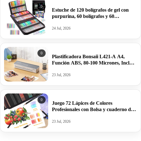
0
Estuche de 120 bolígrafos de gel con
purpurina, 60 bolígrafos y 60
recambios para colorear, dibujar,
escribir… por sólo 16,14€ antes 23,99€.
24 Jul, 2026
0
Plastificadora Bonsaii L421-A A4,
Función ABS, 80-100 Micrones, Incluye
10 Hojas de Laminado a4 por 15,33€.
23 Jul, 2026
0
Juego 72 Lápices de Colores
Profesionales con Bolsa y cuaderno de
colorear por 16,28€.
23 Jul, 2026