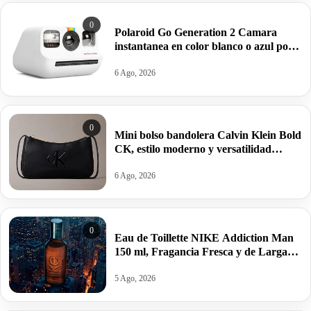
0
Polaroid Go Generation 2 Camara
instantanea en color blanco o azul por
63,95€ antes 99,99€
6 Ago, 2026
0
Mini bolso bandolera Calvin Klein Bold
CK, estilo moderno y versatilidad
estructurada por 34,95€ antes 69,88€.
6 Ago, 2026
0
Eau de Toillette NIKE Addiction Man
150 ml, Fragancia Fresca y de Larga
Duración por 10,25€ antes 15,95€.
5 Ago, 2026