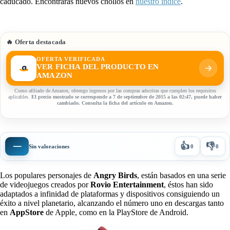
caducado. Encontrarás nuevos chollos en
nuestro índice
.
🔥 Oferta destacada
OFERTA VERIFICADA
VER FICHA DEL PRODUCTO EN
AMAZON
Como afiliado de Amazon, obtengo ingresos por las compras adscritas que cumplen los requisitos
aplicables.
El precio mostrado se corresponde a 7 de septiembre de 2015 a las 02:47, puede haber
cambiado. Consulta la ficha del artículo en Amazon.
👍
👎
—
Sin valoraciones
0
0
Los populares personajes de
Angry Birds
, están basados en una serie
de videojuegos creados por
Rovio Entertainment
, éstos han sido
adaptados a infinidad de plataformas y dispositivos consiguiendo un
éxito a nivel planetario, alcanzando el número uno en descargas tanto
en
AppStore
de Apple, como en la PlayStore de Android.