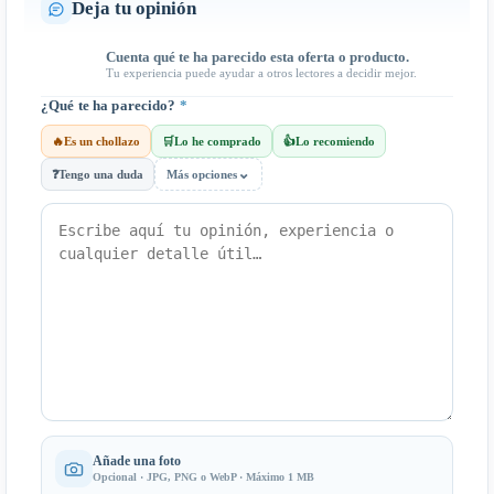
Deja tu opinión
Cuenta qué te ha parecido esta oferta o producto.
Tu experiencia puede ayudar a otros lectores a decidir mejor.
¿Qué te ha parecido?
*
🔥
Es un chollazo
🛒
Lo he comprado
👍
Lo recomiendo
⌄
❓
Tengo una duda
Más opciones
Añade una foto
Opcional · JPG, PNG o WebP · Máximo 1 MB