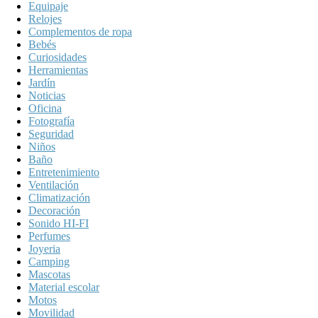
Equipaje
Relojes
Complementos de ropa
Bebés
Curiosidades
Herramientas
Jardín
Noticias
Oficina
Fotografía
Seguridad
Niños
Baño
Entretenimiento
Ventilación
Climatización
Decoración
Sonido HI-FI
Perfumes
Joyeria
Camping
Mascotas
Material escolar
Motos
Movilidad