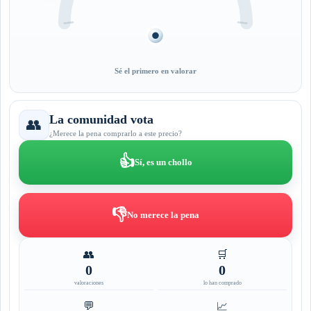
Sé el primero en valorar
La comunidad vota
👥
¿Merece la pena comprarlo a este precio?
👍
Sí, es un chollo
👎
No merece la pena
👥
🛒
0
0
valoraciones
lo han comprado
💬
📈