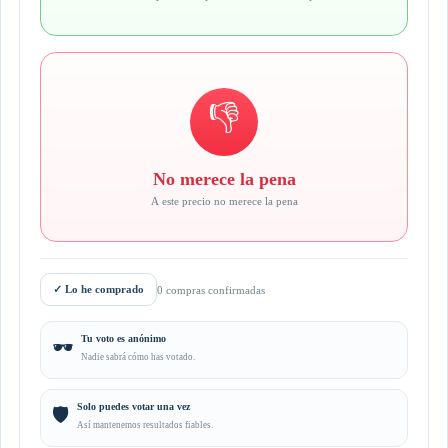
👎
No merece la pena
A este precio no merece la pena
✓
Lo he comprado
0 compras confirmadas
Tu voto es anónimo
🕶️
Nadie sabrá cómo has votado.
Solo puedes votar una vez
🛡️
Así mantenemos resultados fiables.