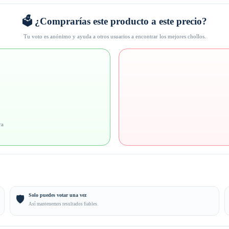
🗳️ ¿Comprarías este producto a este precio?
Tu voto es anónimo y ayuda a otros usuarios a encontrar los mejores chollos.
ra
Solo puedes votar una vez
🛡️
Así mantenemos resultados fiables.