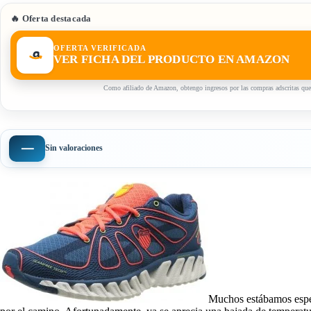
🔥 Oferta destacada
OFERTA VERIFICADA
VER FICHA DEL PRODUCTO EN AMAZON
Como afiliado de Amazon, obtengo ingresos por las compras adscritas que
—
Sin valoraciones
Muchos estábamos espera