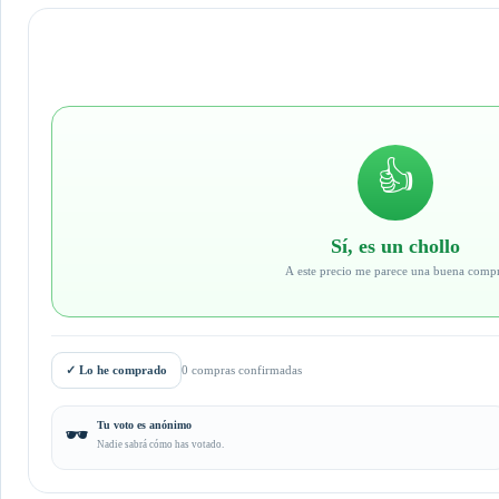
👍
Sí, es un chollo
A este precio me parece una buena comp
✓
Lo he comprado
0 compras confirmadas
Tu voto es anónimo
🕶️
Nadie sabrá cómo has votado.