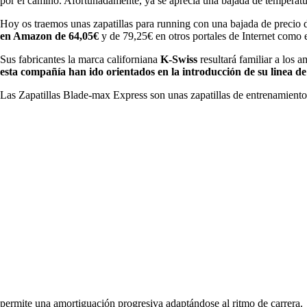
por el camino. Afortunadamente, ya se aprecia una bajada de temperatura
Hoy os traemos unas zapatillas para running con una bajada de precio 
en Amazon de 64,05€
y de 79,25€ en otros portales de Internet como
Sus fabricantes la marca californiana
K-Swiss
resultará familiar a los 
esta compañía han ido orientados en la introducción de su linea de
Las Zapatillas Blade-max Express son unas zapatillas de entrenamiento 
permite una amortiguación progresiva adaptándose al ritmo de carrera.