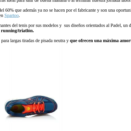
s ideal para salir de buena mañana o al terminar nuestra jornada labora
del 60% que además ya no se hacen por el fabricante y son una oportun
 en
Spartoo
.
amantes del tenis por sus modelos y sus diseños orientados al Padel, un 
 running/triatlón.
para largas tiradas de pisada neutra y
que ofrecen una máxima amortiz