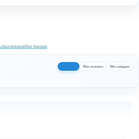
 Amazon
zapatillas baratas
Más útiles
Más recientes
Más antiguos