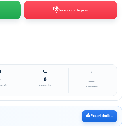
👎
No merece la pena

💬
📈
0
0
—
omprado
comentarios
lo compraría
🗳️ Vota el chollo ↓