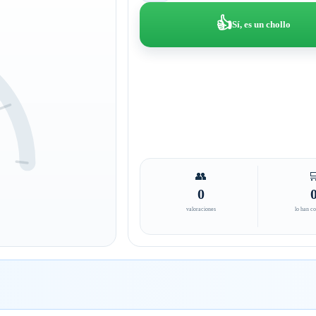
👍
Sí, es un chollo
👥

0
valoraciones
lo han c