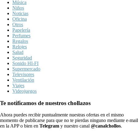
Música
Niños
Noticias
Oficina
Otros
Papelería
Perfumes
Regalos
Relojes
Salud
Seguridad
Sonido HI-FI
Supermercado
Televisores
Ventilación
Viajes
Videojuegos
Te notificamos de nuestros chollazos
Ahora puedes recibir puntualmente nuestras ofertas en el mismo
momento de publicarse para que no te pierdas ninguno mediante e-mail
en la APP o bien en
Telegram
y nuestro canal
@canalchollos
.