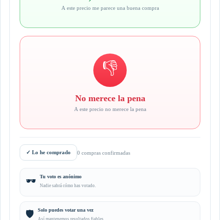
A este precio me parece una buena compra
👎
No merece la pena
A este precio no merece la pena
✓
Lo he comprado
0 compras confirmadas
Tu voto es anónimo
🕶️
Nadie sabrá cómo has votado.
Solo puedes votar una vez
🛡️
Así mantenemos resultados fiables.