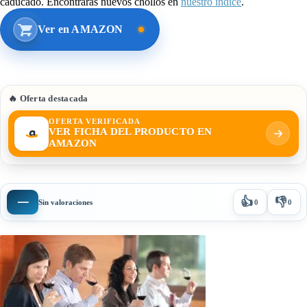
caducado. Encontrarás nuevos chollos en
nuestro índice
.
Ver en AMAZON
🔥 Oferta destacada
OFERTA VERIFICADA
VER FICHA DEL PRODUCTO EN
AMAZON
👍
👎
—
Sin valoraciones
0
0