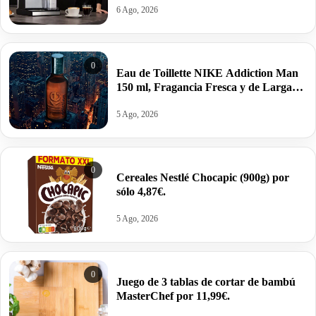
6 Ago, 2026
0
Eau de Toillette NIKE Addiction Man
150 ml, Fragancia Fresca y de Larga
Duración por 10,25€ antes 15,95€.
5 Ago, 2026
0
Cereales Nestlé Chocapic (900g) por
sólo 4,87€.
5 Ago, 2026
0
Juego de 3 tablas de cortar de bambú
MasterChef por 11,99€.