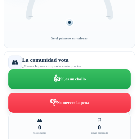
Sé el primero en valorar
La comunidad vota
👥
¿Merece la pena comprarlo a este precio?
👍
Sí, es un chollo
👎
No merece la pena
👥
🛒
0
0
valoraciones
lo han comprado