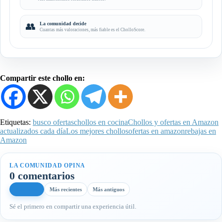
👥
La comunidad decide
Cuantas más valoraciones, más fiable es el CholloScore.
Compartir este chollo en:
Etiquetas:
busco ofertas
chollos en cocina
Chollos y ofertas en Amazon
actualizados cada día
Los mejores chollos
ofertas en amazon
rebajas en
Amazon
LA COMUNIDAD OPINA
0 comentarios
Más útiles
Más recientes
Más antiguos
Sé el primero en compartir una experiencia útil.