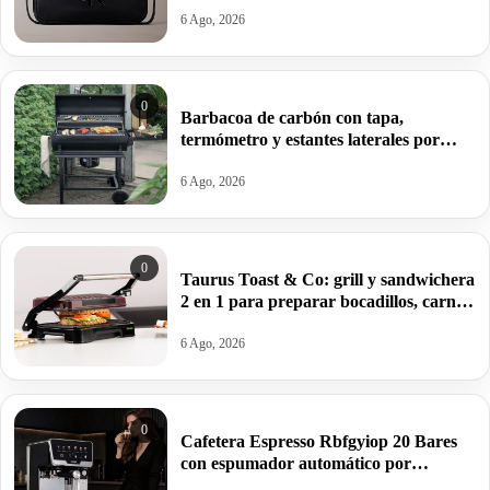
6 Ago, 2026
0
Barbacoa de carbón con tapa,
termómetro y estantes laterales por
99,09€ antes 150,64€.
6 Ago, 2026
0
Taurus Toast & Co: grill y sandwichera
2 en 1 para preparar bocadillos, carnes
y verduras por 32€.
6 Ago, 2026
0
Cafetera Espresso Rbfgyiop 20 Bares
con espumador automático por
109,86€.