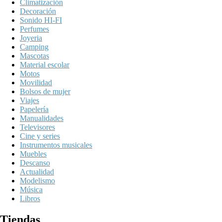
Climatización
Decoración
Sonido HI-FI
Perfumes
Joyeria
Camping
Mascotas
Material escolar
Motos
Movilidad
Bolsos de mujer
Viajes
Papelería
Manualidades
Televisores
Cine y series
Instrumentos musicales
Muebles
Descanso
Actualidad
Modelismo
Música
Libros
Tiendas