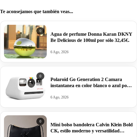
Te aconsejamos que también veas...
0
Agua de perfume Donna Karan DKNY
Be Delicious de 100ml por sólo 32,45€.
6 Ago, 2026
0
Polaroid Go Generation 2 Camara
instantanea en color blanco o azul por
63,95€ antes 99,99€
6 Ago, 2026
0
Mini bolso bandolera Calvin Klein Bold
CK, estilo moderno y versatilidad
estructurada por 34,95€ antes 69,88€.