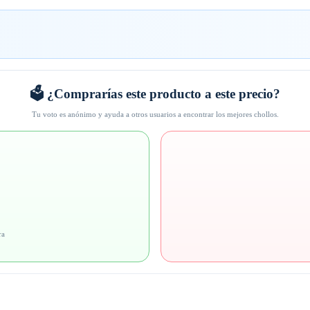
🗳️ ¿Comprarías este producto a este precio?
Tu voto es anónimo y ayuda a otros usuarios a encontrar los mejores chollos.
ra