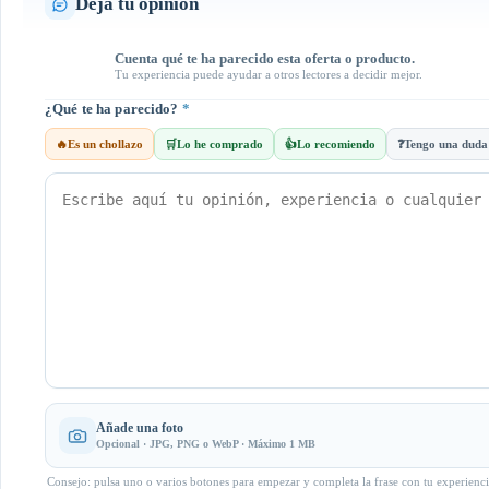
Deja tu opinión
Cuenta qué te ha parecido esta oferta o producto.
Tu experiencia puede ayudar a otros lectores a decidir mejor.
¿Qué te ha parecido?
*
🔥
Es un chollazo
🛒
Lo he comprado
👍
Lo recomiendo
❓
Tengo una duda
Añade una foto
Opcional · JPG, PNG o WebP · Máximo 1 MB
Consejo: pulsa uno o varios botones para empezar y completa la frase con tu experienci