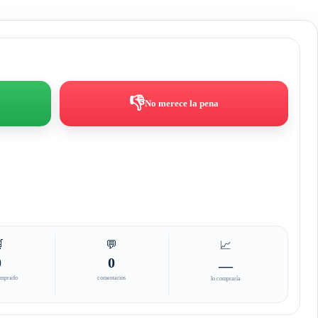
👎
No merece la pena

💬
📈
0
0
—
omprado
comentarios
lo compraría