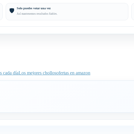
Solo puedes votar una vez
🛡️
Así mantenemos resultados fiables.
s cada día
Los mejores chollos
ofertas en amazon