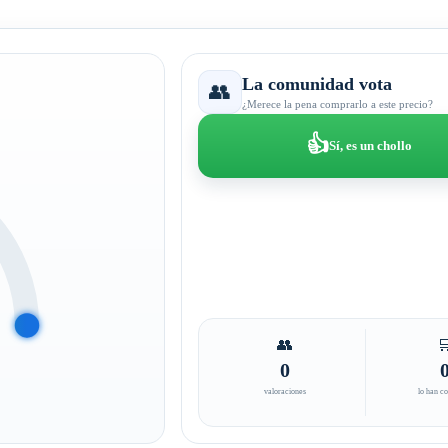
La comunidad vota
👥
¿Merece la pena comprarlo a este precio?
👍
Sí, es un chollo
👥

0
valoraciones
lo han c