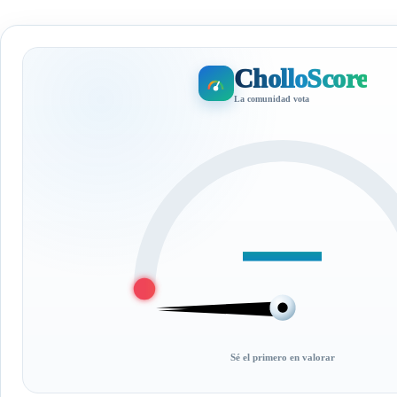
CholloScore
La comunidad vota
—
Sé el primero en valorar