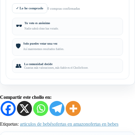
✓
Lo he comprado
0 compras confirmadas
Tu voto es anónimo
🕶️
Nadie sabrá cómo has votado.
Solo puedes votar una vez
🛡️
Así mantenemos resultados fiables.
👥
La comunidad decide
Cuantas más valoraciones, más fiable es el CholloScore.
Compartir este chollo en:
Etiquetas:
articulos de bebés
ofertas en amazon
ofertas en bebes