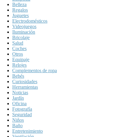
Belleza
Regalos
Juguetes
Electrodomésticos
Videojuegos
Iluminación
Bricolaje
Salud
Coches
Otros
Equipaje
Relojes
Complementos de ropa
Bebés
Curiosidades
Herramientas
Noticias
Jardín
Oficina
Fotografía
Seguridad
Niños
Baño
Entretenimiento
Ventilación