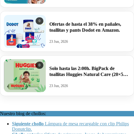
0
Ofertas de hasta el 38% en pañales,
toallitas y pants Dodot en Amazon.
23 Jun, 2026
0
Solo hasta las 2:00h. BigPack de
toallitas Huggies Natural Care (20×56=
1120 toallitas) por sólo.
23 Jun, 2026
Nuestro blog de chollos:
Siguiente chollo
Lámpara de mesa recargable con clip Philips
Donutclip.