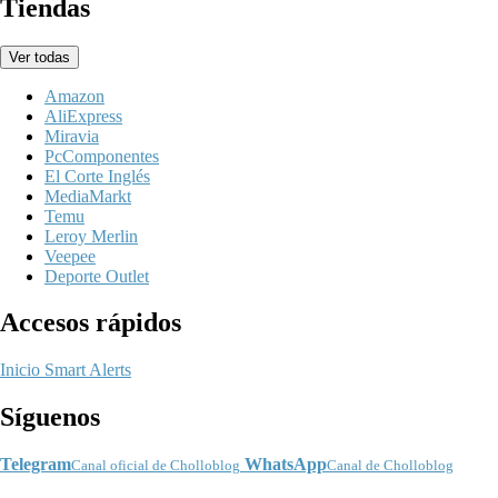
Tiendas
Ver todas
Amazon
AliExpress
Miravia
PcComponentes
El Corte Inglés
MediaMarkt
Temu
Leroy Merlin
Veepee
Deporte Outlet
Accesos rápidos
Inicio
Smart Alerts
Síguenos
Telegram
WhatsApp
Canal oficial de Cholloblog
Canal de Cholloblog