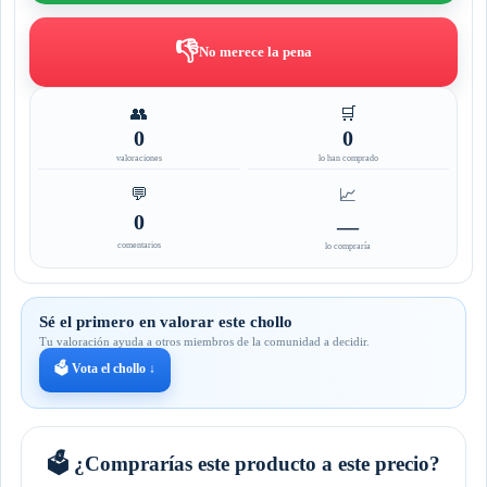
👎
No merece la pena
👥
🛒
0
0
valoraciones
lo han comprado
💬
📈
0
—
comentarios
lo compraría
Sé el primero en valorar este chollo
Tu valoración ayuda a otros miembros de la comunidad a decidir.
🗳️ Vota el chollo ↓
🗳️ ¿Comprarías este producto a este precio?