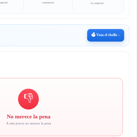
omprado
comentarios
lo compraría
🗳️ Vota el chollo ↓
👎
No merece la pena
A este precio no merece la pena