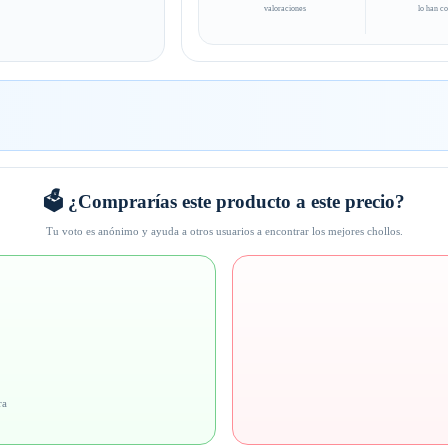
valoraciones
lo han c
🗳️ ¿Comprarías este producto a este precio?
Tu voto es anónimo y ayuda a otros usuarios a encontrar los mejores chollos.
ra