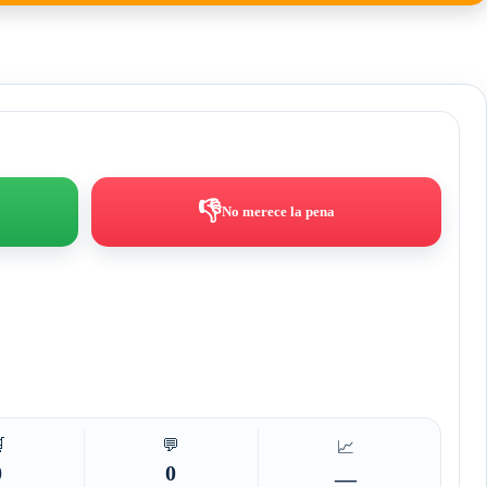
👎
No merece la pena

💬
📈
0
0
—