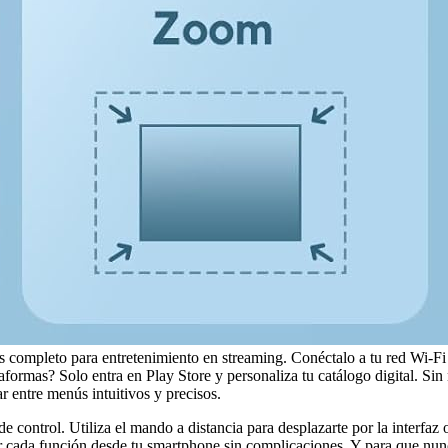
ás completo para entretenimiento en streaming. Conéctalo a tu red Wi-Fi
mas? Solo entra en Play Store y personaliza tu catálogo digital. Sin n
r entre menús intuitivos y precisos.
 control. Utiliza el mando a distancia para desplazarte por la interfaz o
r cada función desde tu smartphone sin complicaciones. Y para que nun