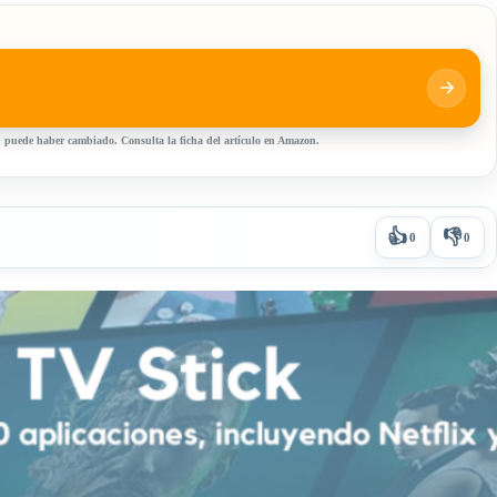
, puede haber cambiado. Consulta la ficha del artículo en Amazon.
👍
👎
0
0