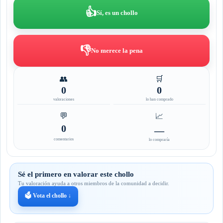
👍
Sí, es un chollo
👎
No merece la pena
👥
🛒
0
0
valoraciones
lo han comprado
💬
📈
0
—
comentarios
lo compraría
Sé el primero en valorar este chollo
Tu valoración ayuda a otros miembros de la comunidad a decidir.
🗳️ Vota el chollo ↓