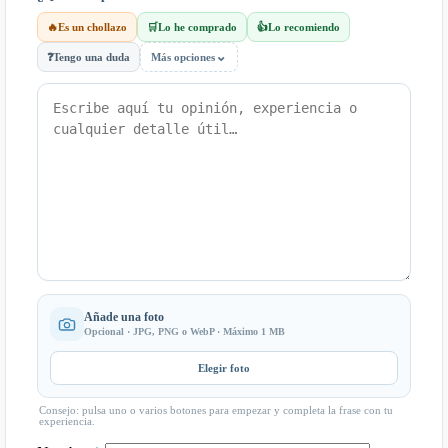
🔥
Es un chollazo
🛒
Lo he comprado
👍
Lo recomiendo
⌄
❓
Tengo una duda
Más opciones
Añade una foto
Opcional · JPG, PNG o WebP · Máximo 1 MB
Elegir foto
Consejo: pulsa uno o varios botones para empezar y completa la frase con tu
experiencia.