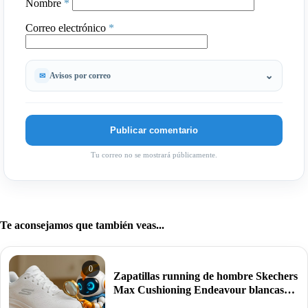
Nombre
*
Correo electrónico
*
Avisos por correo
Tu correo no se mostrará públicamente.
Te aconsejamos que también veas...
0
Zapatillas running de hombre Skechers
Max Cushioning Endeavour blancas
por 40€ antes 79,99€.