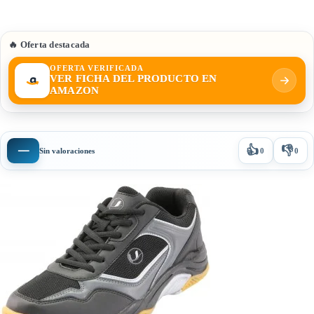
🔥 Oferta destacada
OFERTA VERIFICADA
VER FICHA DEL PRODUCTO EN
AMAZON
👍
👎
—
Sin valoraciones
0
0