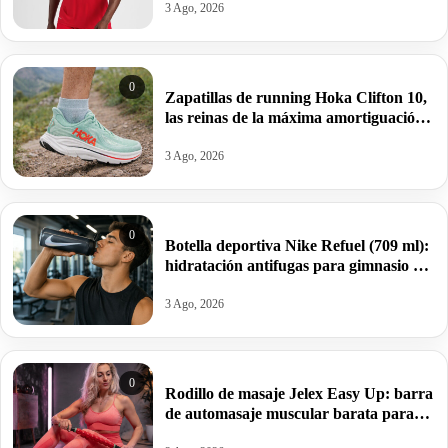
3 Ago, 2026
0
Zapatillas de running Hoka Clifton 10,
las reinas de la máxima amortiguación
por 95,99€ antes 159,99€.
3 Ago, 2026
0
Botella deportiva Nike Refuel (709 ml):
hidratación antifugas para gimnasio y
deporte por 10€ antes 20€.
3 Ago, 2026
0
Rodillo de masaje Jelex Easy Up: barra
de automasaje muscular barata para
aliviar tensiones y sobrecargas por