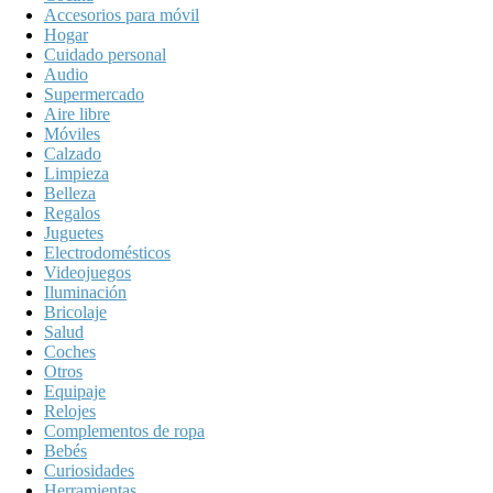
Accesorios para móvil
Hogar
Cuidado personal
Audio
Supermercado
Aire libre
Móviles
Calzado
Limpieza
Belleza
Regalos
Juguetes
Electrodomésticos
Videojuegos
Iluminación
Bricolaje
Salud
Coches
Otros
Equipaje
Relojes
Complementos de ropa
Bebés
Curiosidades
Herramientas