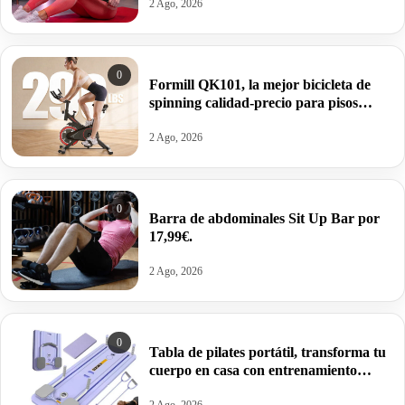
13,49€.
2 Ago, 2026
0
Formill QK101, la mejor bicicleta de
spinning calidad-precio para pisos
pequeños por 89,10€.
2 Ago, 2026
0
Barra de abdominales Sit Up Bar por
17,99€.
2 Ago, 2026
0
Tabla de pilates portátil, transforma tu
cuerpo en casa con entrenamiento
integral por 24,87€.