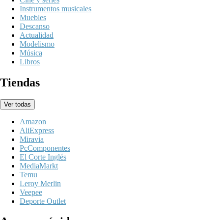
Instrumentos musicales
Muebles
Descanso
Actualidad
Modelismo
Música
Libros
Tiendas
Ver todas
Amazon
AliExpress
Miravia
PcComponentes
El Corte Inglés
MediaMarkt
Temu
Leroy Merlin
Veepee
Deporte Outlet