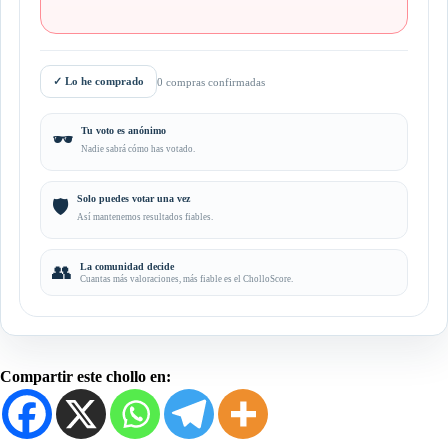
✓
Lo he comprado
0 compras confirmadas
Tu voto es anónimo
🕶️
Nadie sabrá cómo has votado.
Solo puedes votar una vez
🛡️
Así mantenemos resultados fiables.
👥
La comunidad decide
Cuantas más valoraciones, más fiable es el CholloScore.
Compartir este chollo en: