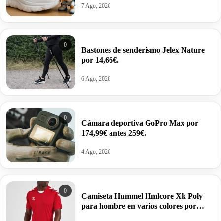
7 Ago, 2026
0
Bastones de senderismo Jelex Nature
por 14,66€.
6 Ago, 2026
0
Cámara deportiva GoPro Max por
174,99€ antes 259€.
4 Ago, 2026
0
Camiseta Hummel Hmlcore Xk Poly
para hombre en varios colores por
11,23€ antes 24,95€.