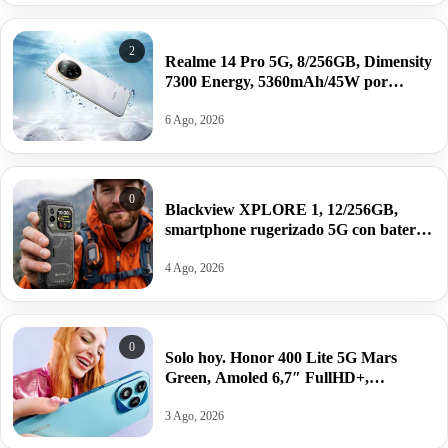
2
Realme 14 Pro 5G, 8/256GB, Dimensity
7300 Energy, 5360mAh/45W por
214,90€.
6 Ago, 2026
0
Blackview XPLORE 1, 12/256GB,
smartphone rugerizado 5G con batería
de 20.000mAh y Android 15 por
216,95€.
4 Ago, 2026
0
Solo hoy. Honor 400 Lite 5G Mars
Green, Amoled 6,7″ FullHD+,
8/256GB, Android 15, 5230mAh/35W
por 168,20€.
3 Ago, 2026