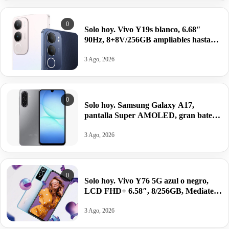
0
Solo hoy. Vivo Y19s blanco, 6.68″
90Hz, 8+8V/256GB ampliables hasta
1TB, Unisoc T612, Android 14,
5150mAh/44W por 84,91€.
3 Ago, 2026
0
Solo hoy. Samsung Galaxy A17,
pantalla Super AMOLED, gran batería
y potencia equilibrada por 130,89€
antes 199,99€.
3 Ago, 2026
0
Solo hoy. Vivo Y76 5G azul o negro,
LCD FHD+ 6.58″, 8/256GB, Mediatek
Dimensity 700, 4100mAh/44W por
92,90€.
3 Ago, 2026