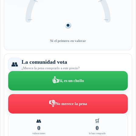
Sé el primero en valorar
La comunidad vota
👥
¿Merece la pena comprarlo a este precio?
👍
Sí, es un chollo
👎
No merece la pena
👥
🛒
0
0
valoraciones
lo han comprado