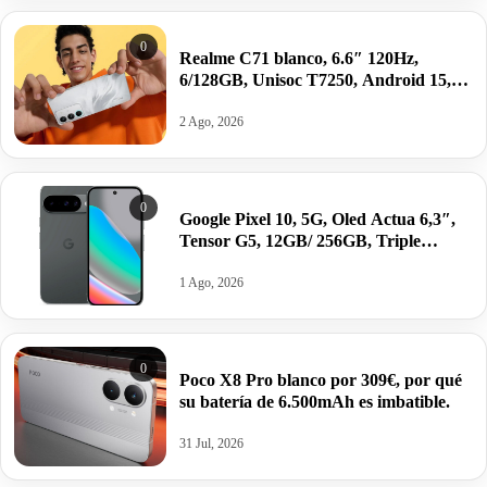
0
Realme C71 blanco, 6.6″ 120Hz,
6/128GB, Unisoc T7250, Android 15,
6300mAh/45W por 88€.
2 Ago, 2026
0
Google Pixel 10, 5G, Oled Actua 6,3″,
Tensor G5, 12GB/ 256GB, Triple
cámara por 699€ antes 749€; 128GB
por 599€.
1 Ago, 2026
0
Poco X8 Pro blanco por 309€, por qué
su batería de 6.500mAh es imbatible.
31 Jul, 2026