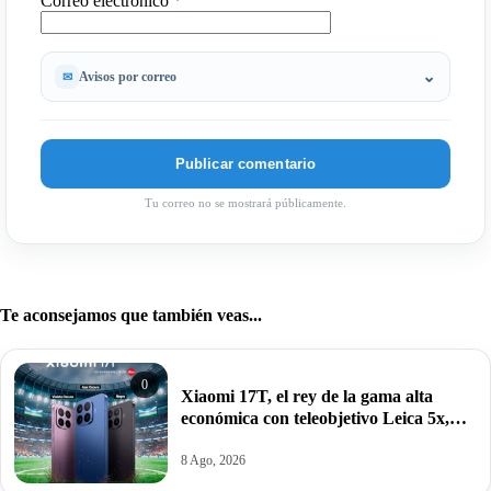
Correo electrónico
*
Avisos por correo
Tu correo no se mostrará públicamente.
Te aconsejamos que también veas...
0
Xiaomi 17T, el rey de la gama alta
económica con teleobjetivo Leica 5x,
pantalla inteligente a 120Hz y potencia
Dimensity 8500-Ultra por 649,99€.
8 Ago, 2026