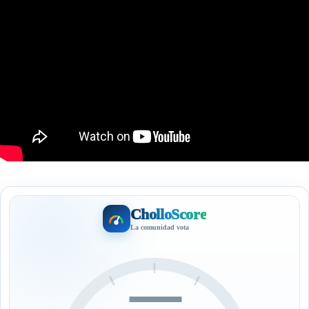
CholloScore
La comunidad vota
—