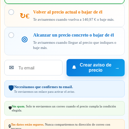
aviso
Volver al precio actual o bajar de él
↻€
Te avisaremos cuando vuelva a 140,97 € o baje más.
Alcanzar un precio concreto o bajar de él
◎
Te avisaremos cuando llegue al precio que indiques o
baje más.
Crear aviso de
✉
🔔
→
Tu
precio
email
Necesitamos que confirmes tu email.
🛡️
Te enviaremos un enlace para activar el aviso.
Sin spam.
Solo te enviaremos un correo cuando el precio cumpla la condición
🛡️
elegida.
Tus datos están seguros.
Nunca compartiremos tu dirección de correo con
🔒
terceros.