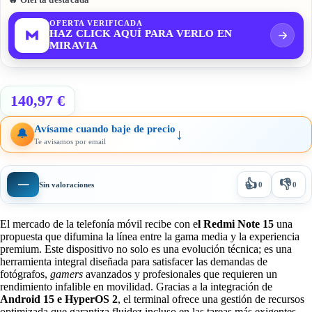
OFERTA VERIFICADA
HAZ CLICK AQUÍ PARA VERLO EN
MIRAVIA
140,97 €
Avísame cuando baje de precio
↓
🔔
Te avisamos por email
👍
👎
—
Sin valoraciones
0
0
El mercado de la telefonía móvil recibe con e
l Redmi Note 15
una
propuesta que difumina la línea entre la gama media y la experiencia
premium. Este dispositivo no solo es una evolución técnica; es una
herramienta integral diseñada para satisfacer las demandas de
fotógrafos,
gamers
avanzados y profesionales que requieren un
rendimiento infalible en movilidad. Gracias a la integración de
Android 15 e HyperOS 2
, el terminal ofrece una gestión de recursos
optimizada que garantiza fluidez incluso en las tareas más exigentes.