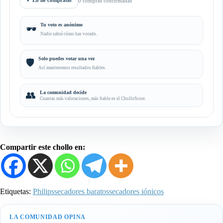
✓
Lo he comprado
0 compras confirmadas
Tu voto es anónimo
🕶️
Nadie sabrá cómo has votado.
Solo puedes votar una vez
🛡️
Así mantenemos resultados fiables.
👥
La comunidad decide
Cuantas más valoraciones, más fiable es el CholloScore.
Compartir este chollo en:
Etiquetas:
Philips
secadores baratos
secadores iónicos
LA COMUNIDAD OPINA