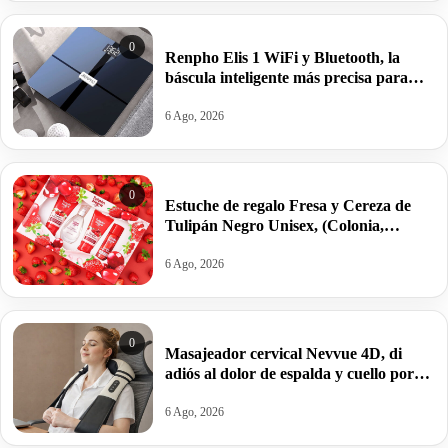
0
Renpho Elis 1 WiFi y Bluetooth, la
báscula inteligente más precisa para
controlar grasa e IMC por 25,94€ antes
39,99€.
6 Ago, 2026
0
Estuche de regalo Fresa y Cereza de
Tulipán Negro Unisex, (Colonia,
Loción, Gel, Desodorante) por 10,67€
antes 14,34€.
6 Ago, 2026
0
Masajeador cervical Nevvue 4D, di
adiós al dolor de espalda y cuello por
33,98€ antes 42,99€.
6 Ago, 2026