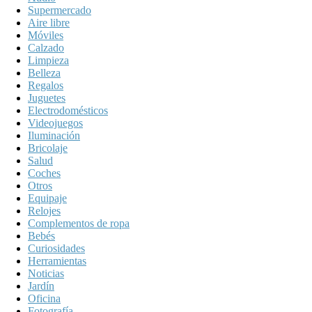
Supermercado
Aire libre
Móviles
Calzado
Limpieza
Belleza
Regalos
Juguetes
Electrodomésticos
Videojuegos
Iluminación
Bricolaje
Salud
Coches
Otros
Equipaje
Relojes
Complementos de ropa
Bebés
Curiosidades
Herramientas
Noticias
Jardín
Oficina
Fotografía