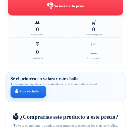
👎
No merece la pena
👥
🛒
0
0
valoraciones
lo han comprado
💬
📈
0
—
comentarios
lo compraría
Sé el primero en valorar este chollo
Tu valoración ayuda a otros miembros de la comunidad a decidir.
🗳️ Vota el chollo ↓
🗳️ ¿Comprarías este producto a este precio?
Tu voto es anónimo y ayuda a otros usuarios a encontrar los mejores chollos.