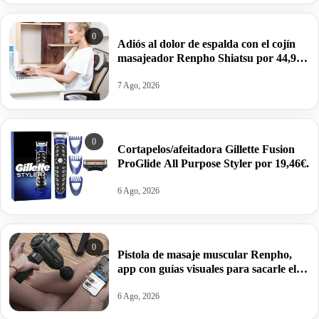
0
Adiós al dolor de espalda con el cojín
masajeador Renpho Shiatsu por 44,99€
antes 52,99€.
7 Ago, 2026
0
Cortapelos/afeitadora Gillette Fusion
ProGlide All Purpose Styler por 19,46€.
6 Ago, 2026
0
Pistola de masaje muscular Renpho,
app con guías visuales para sacarle el
máximo rendimiento por 74,33€ antes
104,49€.
6 Ago, 2026