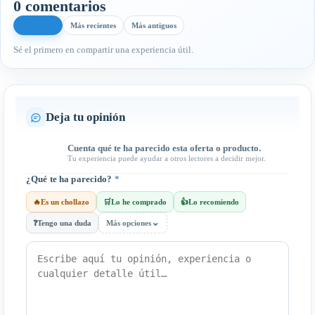
0 comentarios
Más útiles
Más recientes
Más antiguos
Sé el primero en compartir una experiencia útil.
Deja tu opinión
Cuenta qué te ha parecido esta oferta o producto.
Tu experiencia puede ayudar a otros lectores a decidir mejor.
¿Qué te ha parecido?
*
🔥
Es un chollazo
🛒
Lo he comprado
👍
Lo recomiendo
⌄
❓
Tengo una duda
Más opciones