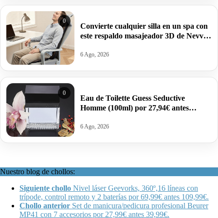
0
Convierte cualquier silla en un spa con
este respaldo masajeador 3D de Nevvue
por 72,99€ antes 86,99€.
6 Ago, 2026
0
Eau de Toilette Guess Seductive
Homme (100ml) por 27,94€ antes
37,20€.
6 Ago, 2026
Nuestro blog de chollos:
Siguiente chollo
Nivel láser Geevorks, 360º,16 líneas con
trípode, control remoto y 2 baterías por 69,99€ antes 109,99€.
Chollo anterior
Set de manicura/pedicura profesional Beurer
MP41 con 7 accesorios por 27,99€ antes 39,99€.