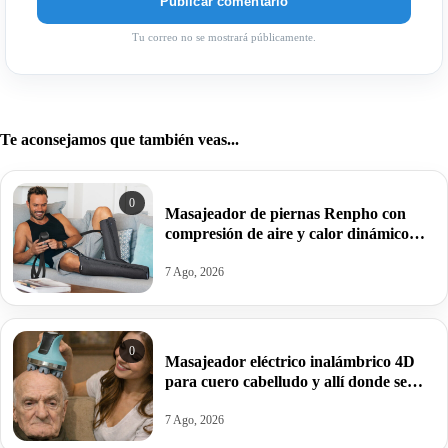
Tu correo no se mostrará públicamente.
Te aconsejamos que también veas...
0
Masajeador de piernas Renpho con
compresión de aire y calor dinámico
para acabar con el dolor muscular por
31,99€ antes 109,99€.
7 Ago, 2026
0
Masajeador eléctrico inalámbrico 4D
para cuero cabelludo y allí donde se
preste por 24,99€ en turquesa y en
blanco por solo 14,99€.
7 Ago, 2026