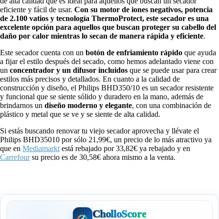
de alta calidad que es ideal para aquellos que buscan un secador
eficiente y fácil de usar.
Con
su motor de iones negativos, potencia
de 2.100 vatios y tecnología ThermoProtect, este secador es una
excelente opción para aquellos que buscan proteger su cabello del
daño por calor mientras lo secan de manera rápida y eficiente
.
Este secador cuenta con un
botón de enfriamiento rápido
que ayuda
a fijar el estilo después del secado, como hemos adelantado viene con
un
concentrador y un difusor incluidos
que se puede usar para crear
estilos más precisos y detallados. En cuanto a la calidad de
construcción y diseño, el Philips BHD350/10 es un secador resistente
y funcional que se siente sólido y duradero en la mano, además de
brindarnos un
diseño moderno y elegante
, con una combinación de
plástico y metal que se ve y se siente de alta calidad.
Si estás buscando renovar tu viejo secador aprovecha y llévate el
Philips BHD35010 por sólo 21,99€, un precio de lo más atractivo ya
que en
Mediamarkt
está rebajado por 33,82€ ya rebajado y en
Carrefour
su precio es de 30,58€ ahora mismo a la venta.
CholloScore