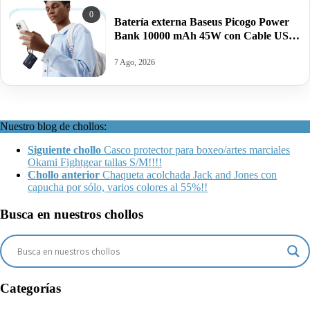
0
Batería externa Baseus Picogo Power
Bank 10000 mAh 45W con Cable USB-
C Integrado por 26,99€ antes 39,99€.
7 Ago, 2026
Nuestro blog de chollos:
Siguiente chollo
Casco protector para boxeo/artes marciales
Okami Fightgear tallas S/M!!!!
Chollo anterior
Chaqueta acolchada Jack and Jones con
capucha por sólo, varios colores al 55%!!
Busca en nuestros chollos
Categorías