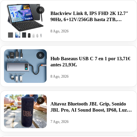
0
Blackview Link 8, IPS FHD 2K 12.7″
90Hz, 6+12V/256GB hasta 2TB,
Android 15, Modo PC,
8400mAh+accesorios por 169€ antes
8 Ago, 2026
299€.
0
Hub Baseaus USB C 7 en 1 por 13,71€
antes 21,93€.
8 Ago, 2026
0
Altavoz Bluetooth JBL Grip, Sonido
JBL Pro, AI Sound Boost, IP68, Luz
Ambiental, Autonomía 14 h. por 69€
antes 99,99€.
7 Ago, 2026