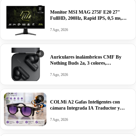
0
Monitor MSI MAG 275F E20 27″
FullHD, 200Hz, Rapid IPS, 0,5 ms,
HDR VESA por 99,00€ antes 155,38€
7 Ago, 2026
0
Auriculares inalámbricos CMF By
Nothing Buds 2a, 3 colores,
Cancelación Activa de Ruido, 35.5h.
autonomía, 4micrófonos HD por 21,61€
7 Ago, 2026
antes 39,90€.
0
COLMi A2 Gafas Inteligentes con
cámara Integrada IA Traductor y
altavoces por 59,99€. Mínimo histórico.
7 Ago, 2026