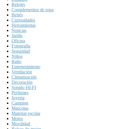
Relojes
Complementos de ropa
Bebés
Curiosidades
Herramientas
Noticias
Jardín
Oficina
Fotografía
Seguridad
Niños
Baño
Entretenimiento
Ventilación
Climatización
Decoración
Sonido HI-FI
Perfumes
Joyeria
Camping
Mascotas
Material escolar
Motos
Movilidad
Bolsos de mujer