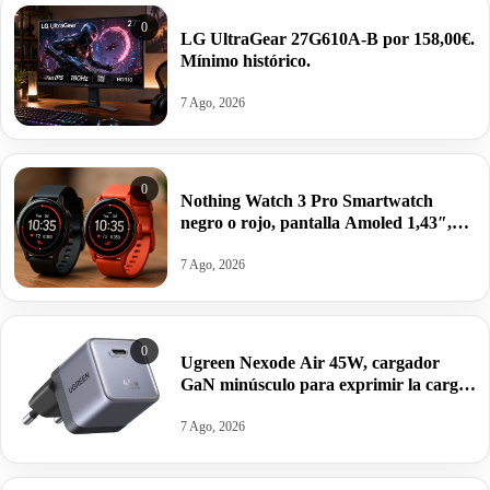
0
LG UltraGear 27G610A-B por 158,00€.
Mínimo histórico.
7 Ago, 2026
0
Nothing Watch 3 Pro Smartwatch
negro o rojo, pantalla Amoled 1,43″,
GPS doble banda, Monitorización
corporal, autonomía 13 días por 62,52€
7 Ago, 2026
antes 99,00€.
0
Ugreen Nexode Air 45W, cargador
GaN minúsculo para exprimir la carga
rápida de tu iPhone 17 o Galaxy S26
por 22,94€.
7 Ago, 2026