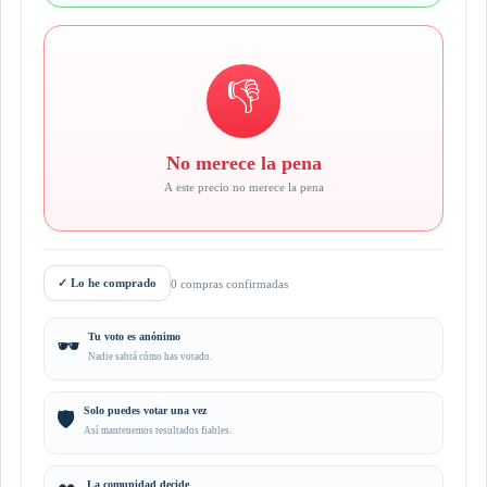
👎
No merece la pena
A este precio no merece la pena
✓
Lo he comprado
0 compras confirmadas
Tu voto es anónimo
🕶️
Nadie sabrá cómo has votado.
Solo puedes votar una vez
🛡️
Así mantenemos resultados fiables.
La comunidad decide