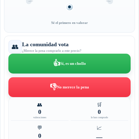
Sé el primero en valorar
La comunidad vota
👥
¿Merece la pena comprarlo a este precio?
👍
Sí, es un chollo
👎
No merece la pena
👥
🛒
0
0
valoraciones
lo han comprado
💬
📈
0
—