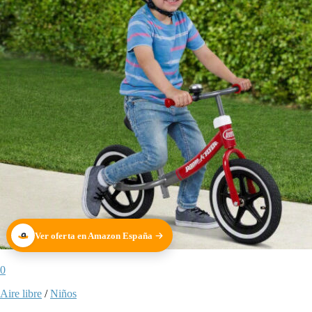
Ver oferta en Amazon España
0
Aire libre
/
Niños