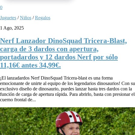
0
Juguetes
/
Niños
/
Regalos
1 Ago, 2025
Nerf Lanzador DinoSquad Tricera-Blast,
carga de 3 dardos con apertura,
portadardos y 12 dardos Nerf por sólo
11,16€ antes 34,99€.
¡El lanzadardos Nerf DinoSquad Tricera-blast es una forma
emocionante de unirte al equipo de los legendarios dinosaurios! Con su
exclusivo diseño de dinosaurio, puedes lanzar hasta tres dardos con la
función de carga de apertura rápida. Para abrirlo, basta con presionar el
cuerno frontal de...