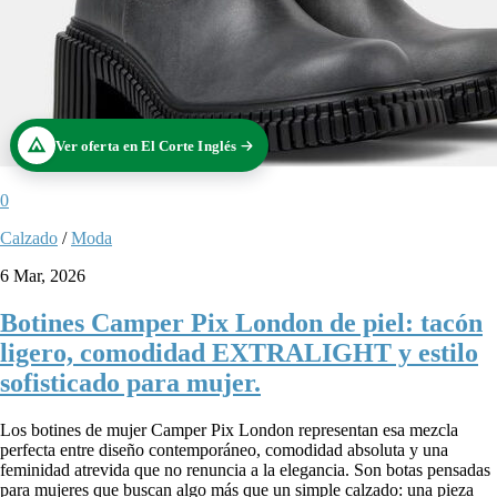
Ver oferta en El Corte Inglés
0
Calzado
/
Moda
6 Mar, 2026
Botines Camper Pix London de piel: tacón
ligero, comodidad EXTRALIGHT y estilo
sofisticado para mujer.
Los botines de mujer Camper Pix London representan esa mezcla
perfecta entre diseño contemporáneo, comodidad absoluta y una
feminidad atrevida que no renuncia a la elegancia. Son botas pensadas
para mujeres que buscan algo más que un simple calzado: una pieza