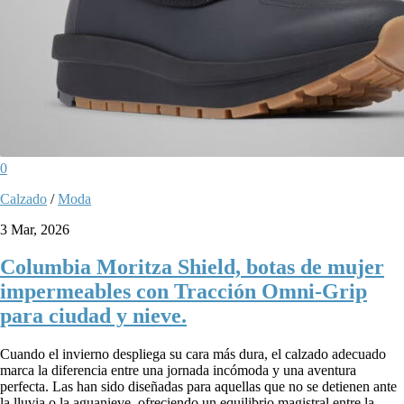
0
Calzado
/
Moda
3 Mar, 2026
Columbia Moritza Shield, botas de mujer
impermeables con Tracción Omni-Grip
para ciudad y nieve.
Cuando el invierno despliega su cara más dura, el calzado adecuado
marca la diferencia entre una jornada incómoda y una aventura
perfecta. Las han sido diseñadas para aquellas que no se detienen ante
la lluvia o la aguanieve, ofreciendo un equilibrio magistral entre la