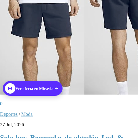
Ver oferta en Miravia
0
Deportes
/
Moda
27 Jul, 2026
Solo hoy. Bermudas de algodón Jack &