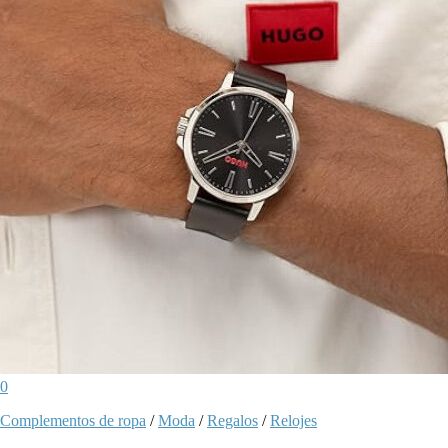
0
Complementos de ropa
/
Moda
/
Regalos
/
Relojes